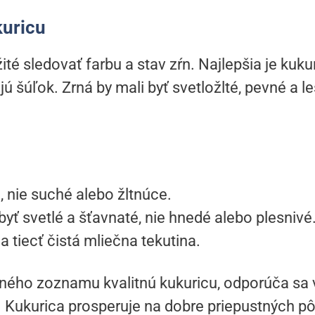
kuricu
ité sledovať farbu a stav zŕn. Najlepšia je kuk
jú šúľok. Zrná by mali byť svetložlté, pevné a l
, nie suché alebo žltnúce.
byť svetlé a šťavnaté, nie hnedé alebo plesnivé
a tiecť čistá mliečna tekutina.
ného zoznamu kvalitnú kukuricu, odporúča sa 
 Kukurica prosperuje na dobre priepustných pô