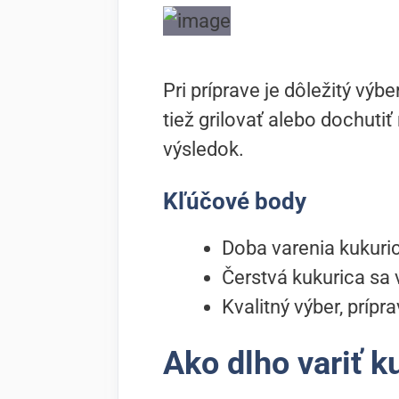
Pri príprave je dôležitý vý
tiež grilovať alebo dochut
výsledok.
Kľúčové body
Doba varenia kukuric
Čerstvá kukurica sa v
Kvalitný výber, prípr
Ako dlho variť k