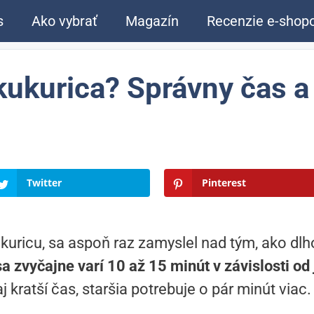
s
Ako vybrať
Magazín
Recenzie e-shop
 kukurica? Správny čas 
Twitter
Pinterest
kuricu, sa aspoň raz zamyslel nad tým, ako dlho
a zvyčajne varí 10 až 15 minút v závislosti od j
aj kratší čas, staršia potrebuje o pár minút viac.