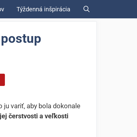
ov
Týždenná inšpirácia
a postup
 ju variť, aby bola dokonale
ej čerstvosti a veľkosti