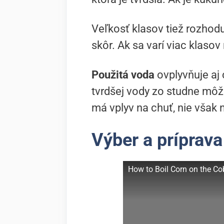
Veľkosť klasov tiež rozhodu
skôr. Ak sa varí viac klasov
Použitá voda
ovplyvňuje aj 
tvrdšej vody zo studne môže
má vplyv na chuť, nie však 
Výber a príprava
How to Boil Corn on the Cob