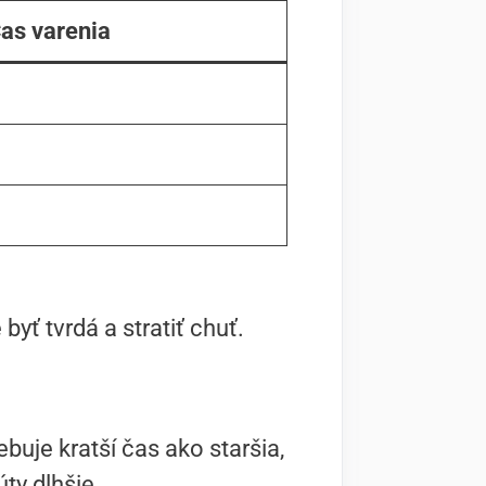
as varenia
byť tvrdá a stratiť chuť.
buje kratší čas ako staršia,
úty dlhšie.