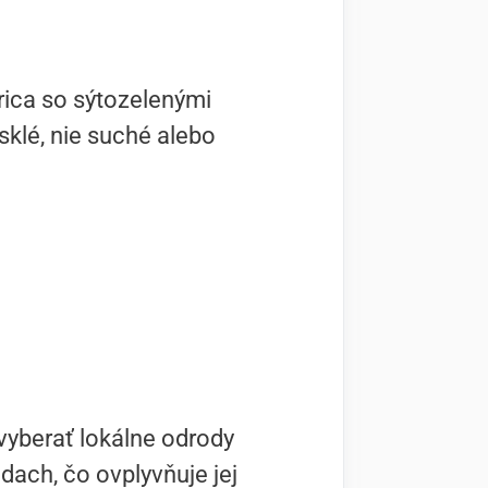
urica so sýtozelenými
esklé, nie suché alebo
.
vyberať lokálne odrody
dach, čo ovplyvňuje jej