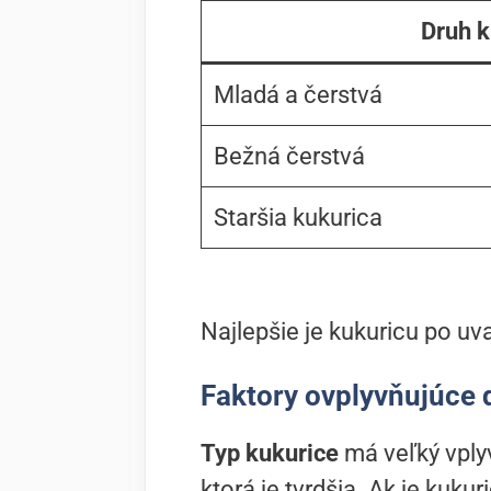
Druh k
Mladá a čerstvá
Bežná čerstvá
Staršia kukurica
Najlepšie je kukuricu po uva
Faktory ovplyvňujúce 
Typ kukurice
má veľký vplyv
ktorá je tvrdšia. Ak je kuku