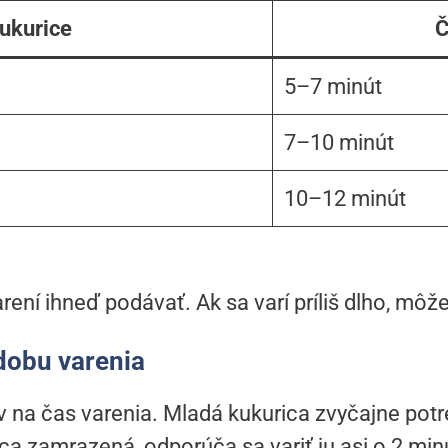
ukurice
Č
5–7 minút
7–10 minút
10–12 minút
rení ihneď podávať. Ak sa varí príliš dlho, môže 
dobu varenia
 na čas varenia. Mladá kukurica zvyčajne potre
rica zamrazená, odporúča sa variť ju asi o 2 min