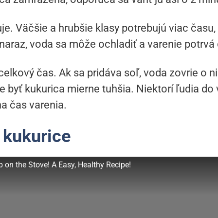
je. Väčšie a hrubšie klasy potrebujú viac času
 naraz, voda sa môže ochladiť a varenie potrvá 
celkový čas. Ak sa pridáva soľ, voda zovrie o ni
 byť kukurica mierne tuhšia. Niektorí ľudia do 
na čas varenia.
 kukurice
 on the Stove! A Easy, Healthy Recipe!