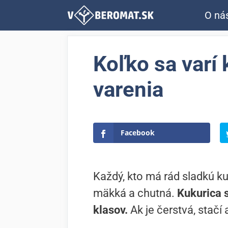
Preskočiť
O ná
na
obsah
Koľko sa varí
varenia
Facebook
Každý, kto má rád sladkú ku
mäkká a chutná.
Kukurica s
klasov.
Ak je čerstvá, stačí 