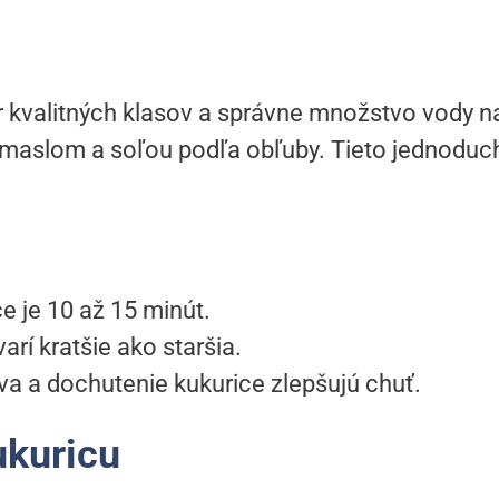
ber kvalitných klasov a správne množstvo vody 
iť maslom a soľou podľa obľuby. Tieto jednodu
e je 10 až 15 minút.
arí kratšie ako staršia.
ava a dochutenie kukurice zlepšujú chuť.
ukuricu