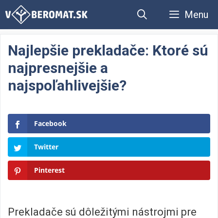
Preskočiť
Menu
na
obsah
Najlepšie prekladače: Ktoré sú
najpresnejšie a
najspoľahlivejšie?
Facebook
Twitter
Pinterest
Prekladače sú dôležitými nástrojmi pre