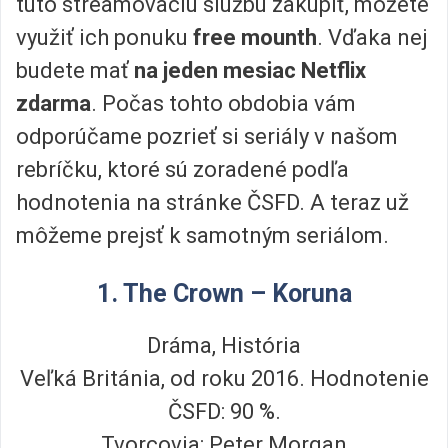
túto streamovaciu službu zakúpiť, môžete
využiť ich ponuku
free mounth
. Vďaka nej
budete mať
na jeden mesiac Netflix
zdarma
. Počas tohto obdobia vám
odporúčame pozrieť si seriály v našom
rebríčku, ktoré sú zoradené podľa
hodnotenia na stránke ČSFD. A teraz už
môžeme prejsť k samotným seriálom.
1. The Crown – Koruna
Dráma, História
Veľká Británia, od roku 2016. Hodnotenie
ČSFD: 90 %.
Tvorcovia: Peter Morgan