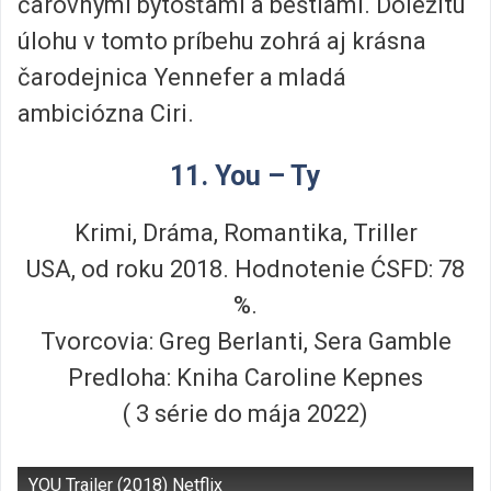
čarovnými bytosťami a beštiami. Dôležitú
úlohu v tomto príbehu zohrá aj krásna
čarodejnica Yennefer a mladá
ambiciózna Ciri.
11. You – Ty
Krimi, Dráma, Romantika, Triller
USA, od roku 2018. Hodnotenie ĆSFD: 78
%.
Tvorcovia: Greg Berlanti, Sera Gamble
Predloha: Kniha Caroline Kepnes
( 3 série do mája 2022)
YOU Trailer (2018) Netflix