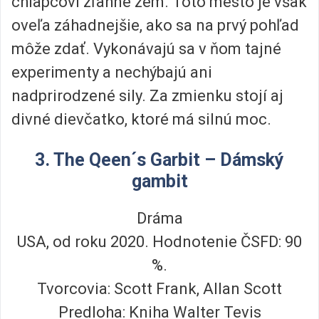
chlapcovi zľahne zem. Toto mesto je však
oveľa záhadnejšie, ako sa na prvý pohľad
môže zdať. Vykonávajú sa v ňom tajné
experimenty a nechýbajú ani
nadprirodzené sily. Za zmienku stojí aj
divné dievčatko, ktoré má silnú moc.
3. The Qeen´s Garbit – Dámský
gambit
Dráma
USA, od roku 2020. Hodnotenie ČSFD: 90
%.
Tvorcovia: Scott Frank, Allan Scott
Predloha: Kniha Walter Tevis