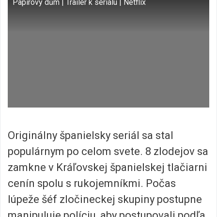
Papírový dům | Trailer k seriálu | Netflix
Originálny španielsky seriál sa stal
populárnym po celom svete. 8 zlodejov sa
zamkne v Kráľovskej španielskej tlačiarni
cenín spolu s rukojemníkmi. Počas
lúpeže šéf zločineckej skupiny postupne
manipuluje políciu, aby postupovali podľa