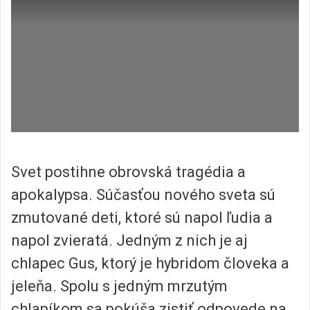
Svet postihne obrovská tragédia a
apokalypsa. Súčasťou nového sveta sú
zmutované deti, ktoré sú napol ľudia a
napol zvieratá. Jedným z nich je aj
chlapec Gus, ktorý je hybridom človeka a
jeleňa. Spolu s jedným mrzutým
chlapíkom sa pokúša zistiť odpovede na