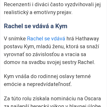
Recenzenti i diváci často vyzdvihovali jej
realistický a emotívny prejav.
Rachel se vdává a Kym
V snímke
Rachel se vdává
hrá Hathaway
postavu Kym, mladú ženu, ktorá sa snaží
vyrovnať so závislosťou a vracia sa
domov na svadbu svojej sestry Rachel.
Kym vnáša do rodinnej oslavy temné
emócie a nepredvídateľnosť.
Za túto rolu získala nomináciu na Oscara
za najlepší herecký výkon v hlavnej úlohe.