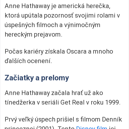
Anne Hathaway je americká herečka,
ktorá upútala pozornosť svojimi rolami v
úspešných filmoch a výnimočným
hereckým prejavom.
Počas kariéry získala Oscara a mnoho
ďalších ocenení.
Začiatky a prelomy
Anne Hathaway začala hrať už ako
tínedžerka v seriáli Get Real v roku 1999.
Prvý veľký úspech prišiel s filmom Denník
princeznej (2001). Tento
Disney film
jej