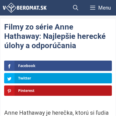
Preskočiť
Menu
na
obsah
Filmy zo série Anne
Hathaway: Najlepšie herecké
úlohy a odporúčania
Facebook
Twitter
Pinterest
Anne Hathaway je herečka, ktorú si ľudia