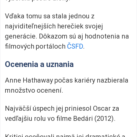
Vďaka tomu sa stala jednou z
najviditeľnejších herečiek svojej
generácie. Dôkazom sú aj hodnotenia na
filmových portáloch
ČSFD
.
Ocenenia a uznania
Anne Hathaway počas kariéry nazbierala
množstvo ocenení.
Najväčší úspech jej priniesol Oscar za
vedľajšiu rolu vo filme Bedári (2012).
Kritici oceňovali najmä jej dramatické a