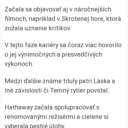
Začala sa objavovať aj v náročnejších
filmoch, napríklad v Skrotenej hore, ktorá
zožala uznanie kritikov.
V tejto fáze kariéry sa čoraz viac hovorilo
o jej výnimočných a presvedčivých
výkonoch.
Medzi ďalšie známe tituly patrí Láska a
iné závislosti či Temný rytier povstal.
Hathaway začala spolupracovať s
renomovanými režisérmi a cielene si
vyberala pestré úlohy.