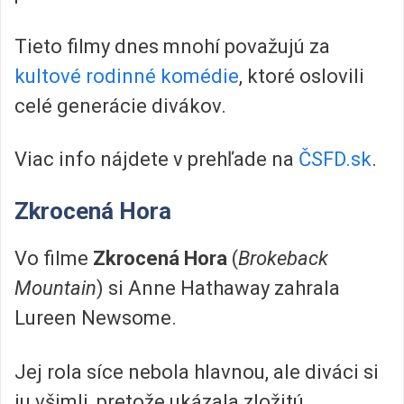
Tieto filmy dnes mnohí považujú za
kultové rodinné komédie
, ktoré oslovili
celé generácie divákov.
Viac info nájdete v prehľade na
ČSFD.sk
.
Zkrocená Hora
Vo filme
Zkrocená Hora
(
Brokeback
Mountain
) si Anne Hathaway zahrala
Lureen Newsome.
Jej rola síce nebola hlavnou, ale diváci si
ju všimli, pretože ukázala zložitú