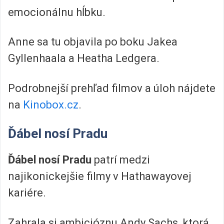
emocionálnu hĺbku.
Anne sa tu objavila po boku Jakea
Gyllenhaala a Heatha Ledgera.
Podrobnejší prehľad filmov a úloh nájdete
na
Kinobox.cz
.
Ďábel nosí Pradu
Ďábel nosí Pradu
patrí medzi
najikonickejšie filmy v Hathawayovej
kariére.
Zahrala si ambicióznu Andy Sachs, ktorá