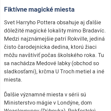
Fiktívne magické miesta
Svet Harryho Pottera obsahuje aj ďalšie
dôležité magické lokality mimo Bradavíc.
Medzi najznámejšie patrí Rokville, jediná
čisto čarodejnícka dedina, ktorú žiaci
môžu navštíviť počas školského roka. Tu
sa nachádza Medové labky (obchod so
sladkosťami), krčma U Troch metiel a iné
miesta.
Ďalšie významné miesta v sérii sú
Ministerstvo mágie v Londýne, dom
Weasleyovcov (Dúhovka), Rokfortský