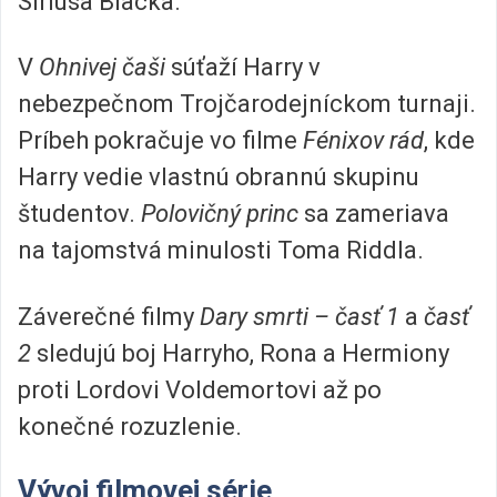
Siriusa Blacka.
V
Ohnivej čaši
súťaží Harry v
nebezpečnom Trojčarodejníckom turnaji.
Príbeh pokračuje vo filme
Fénixov rád
, kde
Harry vedie vlastnú obrannú skupinu
študentov.
Polovičný princ
sa zameriava
na tajomstvá minulosti Toma Riddla.
Záverečné filmy
Dary smrti – časť 1
a
časť
2
sledujú boj Harryho, Rona a Hermiony
proti Lordovi Voldemortovi až po
konečné rozuzlenie.
Vývoj filmovej série