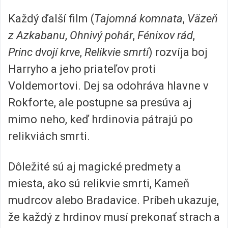
Každý ďalší film (
Tajomná komnata
,
Väzeň
z Azkabanu
,
Ohnivý pohár
,
Fénixov rád
,
Princ dvojí krve
,
Relikvie smrti
) rozvíja boj
Harryho a jeho priateľov proti
Voldemortovi. Dej sa odohráva hlavne v
Rokforte, ale postupne sa presúva aj
mimo neho, keď hrdinovia pátrajú po
relikviách smrti.
Dôležité sú aj magické predmety a
miesta, ako sú relikvie smrti, Kameň
mudrcov alebo Bradavice. Príbeh ukazuje,
že každý z hrdinov musí prekonať strach a