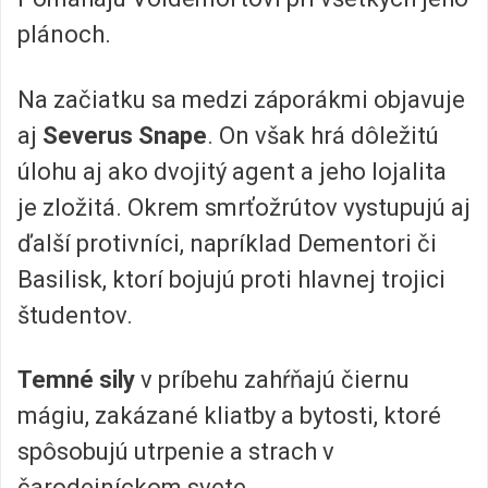
plánoch.
Na začiatku sa medzi záporákmi objavuje
aj
Severus Snape
. On však hrá dôležitú
úlohu aj ako dvojitý agent a jeho lojalita
je zložitá. Okrem smrťožrútov vystupujú aj
ďalší protivníci, napríklad Dementori či
Basilisk, ktorí bojujú proti hlavnej trojici
študentov.
Temné sily
v príbehu zahŕňajú čiernu
mágiu, zakázané kliatby a bytosti, ktoré
spôsobujú utrpenie a strach v
čarodejníckom svete.