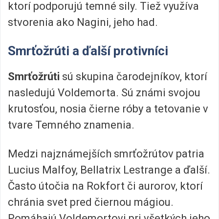
ktorí podporujú temné sily. Tiež využíva
stvorenia ako Nagini, jeho had.
Smrťožrúti a ďalší protivníci
Smrťožrúti
sú skupina čarodejníkov, ktorí
nasledujú Voldemorta. Sú známi svojou
krutosťou, nosia čierne róby a tetovanie v
tvare Temného znamenia.
Medzi najznámejších smrťožrútov patria
Lucius Malfoy, Bellatrix Lestrange a ďalší.
Často útočia na Rokfort či aurorov, ktorí
chránia svet pred čiernou mágiou.
Pomáhajú Voldemortovi pri všetkých jeho