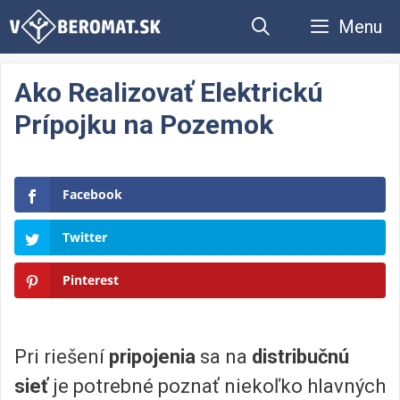
Preskočiť
Menu
na
obsah
Ako Realizovať Elektrickú
Prípojku na Pozemok
Facebook
Twitter
Pinterest
Pri riešení
pripojenia
sa na
distribučnú
sieť
je potrebné poznať niekoľko hlavných