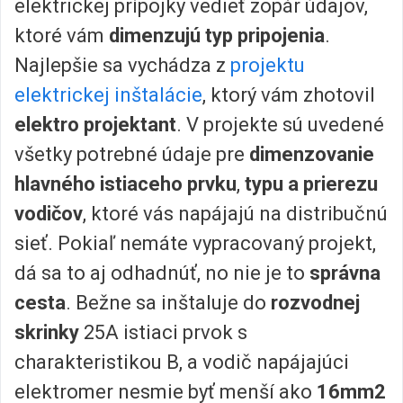
elektrickej prípojky vedieť zopár údajov,
ktoré vám
dimenzujú typ pripojenia
.
Najlepšie sa vychádza z
projektu
elektrickej inštalácie
, ktorý vám zhotovil
elektro projektant
. V projekte sú uvedené
všetky potrebné údaje pre
dimenzovanie
hlavného istiaceho prvku
,
typu a prierezu
vodičov
, ktoré vás napájajú na distribučnú
sieť. Pokiaľ nemáte vypracovaný projekt,
dá sa to aj odhadnúť, no nie je to
správna
cesta
. Bežne sa inštaluje do
rozvodnej
skrinky
25A istiaci prvok s
charakteristikou B, a vodič napájajúci
elektromer nesmie byť menší ako
16mm2