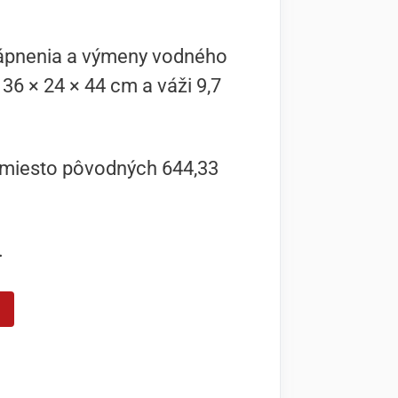
dvápnenia a výmeny vodného
36 × 24 × 44 cm a váži 9,7
namiesto pôvodných 644,33
.