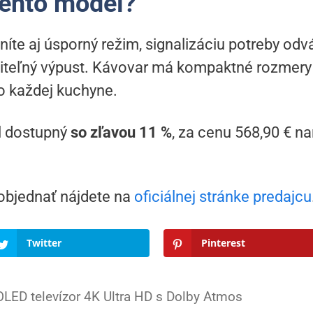
tento model?
níte aj úsporný režim, signalizáciu potreby o
aviteľný výpust. Kávovar má kompaktné rozmery 
do každej kuchyne.
l dostupný
so zľavou 11 %
, za cenu 568,90 € 
objednať nájdete na
oficiálnej stránke predajcu
Twitter
Pinterest
ED televízor 4K Ultra HD s Dolby Atmos