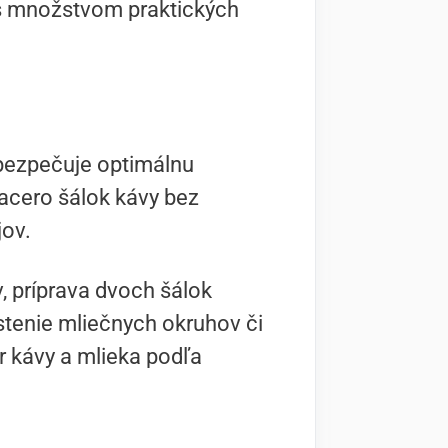
 s množstvom praktických
abezpečuje optimálnu
iacero šálok kávy bez
jov.
, príprava dvoch šálok
istenie mliečnych okruhov či
r kávy a mlieka podľa