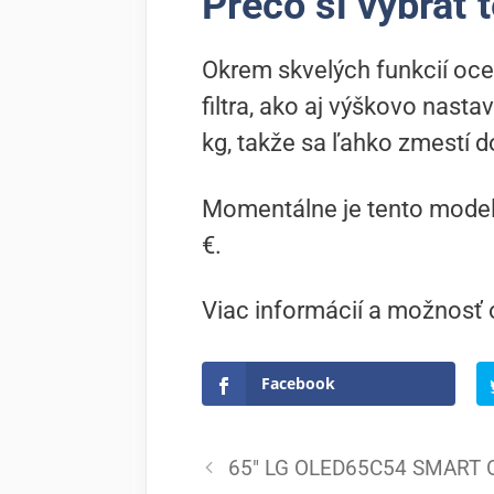
Prečo si vybrať 
Okrem skvelých funkcií oce
filtra, ako aj výškovo nast
kg, takže sa ľahko zmestí 
Momentálne je tento mode
€.
Viac informácií a možnosť 
Facebook
65″ LG OLED65C54 SMART OL