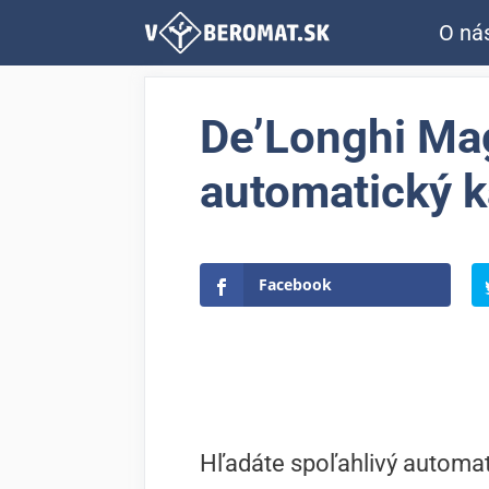
Preskočiť
O ná
na
obsah
De’Longhi Ma
automatický k
Facebook
Hľadáte spoľahlivý automat