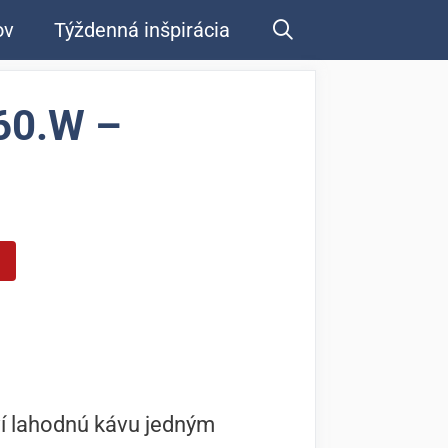
ov
Týždenná inšpirácia
60.W –
ví lahodnú kávu jedným