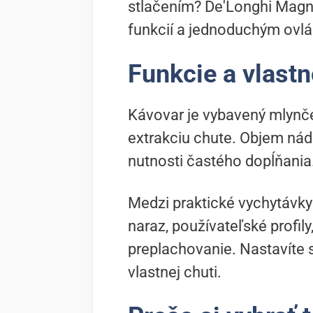
stlačením? De'Longhi Magn
funkcií a jednoduchým ovl
Funkcie a vlastn
Kávovar je vybavený mlynče
extrakciu chute. Objem nádr
nutnosti častého dopĺňania.
Medzi praktické vychytávky
naraz, používateľské profil
preplachovanie. Nastavíte s
vlastnej chuti.