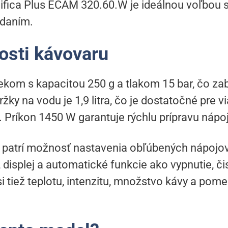
ifica Plus ECAM 320.60.W je ideálnou voľbou
ádaním.
osti kávovaru
kom s kapacitou 250 g a tlakom 15 bar, čo z
žky na vodu je 1,9 litra, čo je dostatočné pre v
 Príkon 1450 W garantuje rýchlu prípravu nápo
 patrí možnosť nastavenia obľúbených nápojov
y, displej a automatické funkcie ako vypnutie, č
i tiež teplotu, intenzitu, množstvo kávy a pome