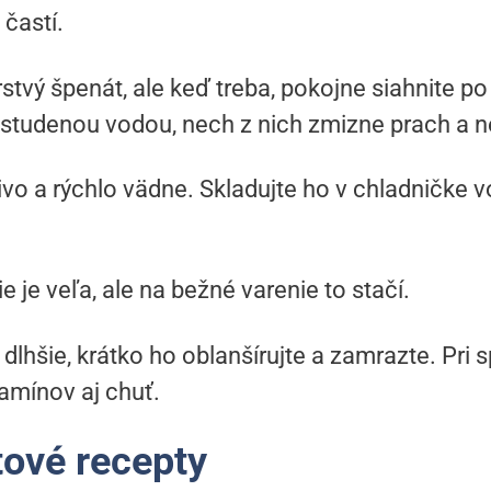
 častí.
erstvý špenát, ale keď treba, pokojne siahnite 
 studenou vodou, nech z nich zmizne prach a n
livo a rýchlo vädne. Skladujte ho v chladničke 
ie je veľa, ale na bežné varenie to stačí.
 dlhšie, krátko ho oblanšírujte a zamrazte. Pri
amínov aj chuť.
tové recepty