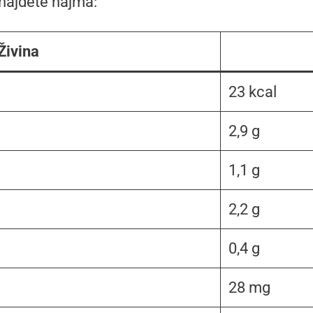
nájdete najmä:
Živina
23 kcal
2,9 g
1,1 g
2,2 g
0,4 g
28 mg