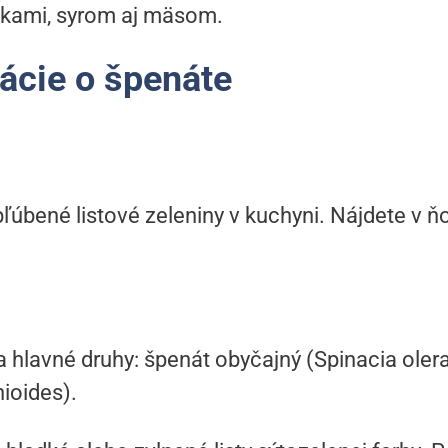
íčkami, syrom aj mäsom.
ácie o špenáte
ľúbené listové zeleniny v kuchyni. Nájdete v ň
va hlavné druhy: špenát obyčajný (Spinacia ole
ioides).