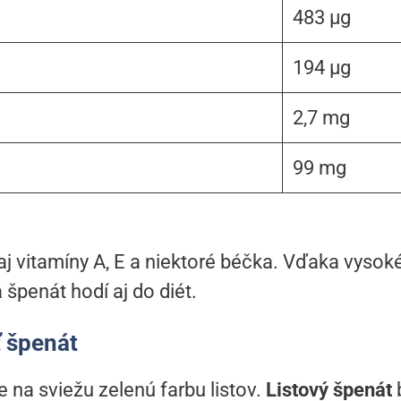
483 μg
194 μg
2,7 mg
99 mg
j vitamíny A, E a niektoré béčka. Vďaka vysok
 špenát hodí aj do diét.
ť špenát
e na sviežu zelenú farbu listov.
Listový špenát
b