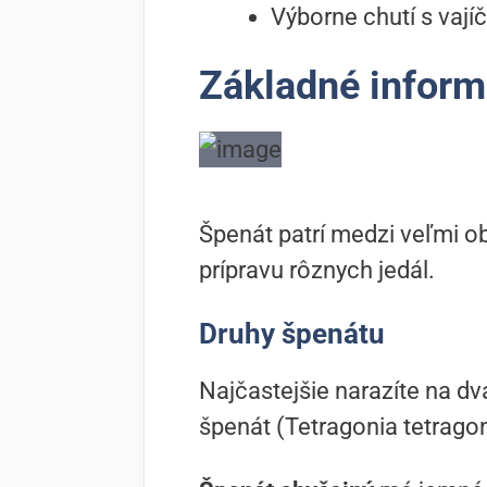
Výborne chutí s vaj
Základné inform
Špenát patrí medzi veľmi ob
prípravu rôznych jedál.
Druhy špenátu
Najčastejšie narazíte na d
špenát (Tetragonia tetragon