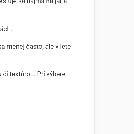
estuje sa najmä na jar a
iách.
sa menej často, ale v lete
 či textúrou. Pri výbere