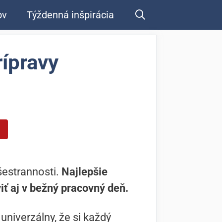
ov
Týždenná inšpirácia
ípravy
všestrannosti.
Najlepšie
iť aj v bežný pracovný deň.
niverzálny, že si každý