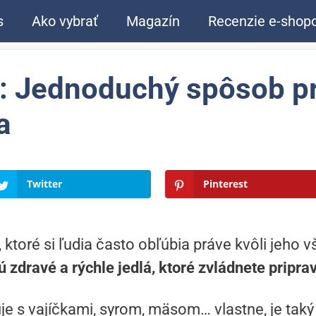
s
Ako vybrať
Magazín
Recenzie e-shop
: Jednoduchý spôsob pr
a
Twitter
Pinterest
 ktoré si ľudia často obľúbia práve kvôli jeho 
zdravé a rýchle jedlá, ktoré zvládnete priprav
 s vajíčkami, syrom, mäsom… vlastne, je taký u