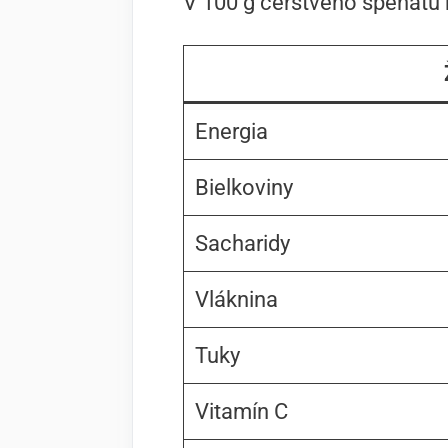
V 100 g čerstvého špenátu 
Energia
Bielkoviny
Sacharidy
Vláknina
Tuky
Vitamín C