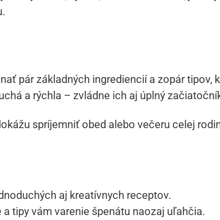
u.
nať pár základných ingrediencií a zopár tipov, k
chá a rýchla – zvládne ich aj úplný začiatoční
okážu spríjemniť obed alebo večeru celej rodi
ednoduchých aj kreatívnych receptov.
 a tipy vám varenie špenátu naozaj uľahčia.