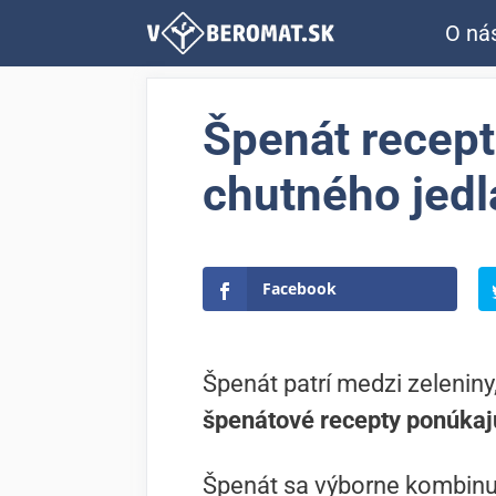
Preskočiť
O ná
na
obsah
Špenát recept
chutného jedl
Facebook
Špenát patrí medzi zeleniny,
špenátové recepty ponúkajú 
Špenát sa výborne kombinuje