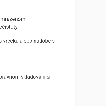
po mrazenom.
ečistoty.
vo vrecku alebo nádobe s
 správnom skladovaní si