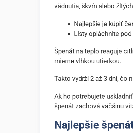
vädnutia, škvŕn alebo žltých
Najlepšie je kúpiť č
Listy opláchnite pod
Špenát na teplo reaguje cit
mierne vlhkou utierkou.
Takto vydrží 2 až 3 dni, čo n
Ak ho potrebujete uskladniť
špenát zachová väčšinu vit
Najlepšie špená