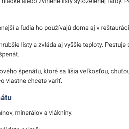
hladké alebo zvlnené listy sýtozelenej farby. P
enejší a ľudia ho používajú doma aj v reštaurác
rubšie listy a zvláda aj vyššie teploty. Pestuje 
 špenát.
tového špenátu, ktoré sa líšia veľkosťou, chuťou
o vlastne chcete variť.
nátu
nov, minerálov a vlákniny.