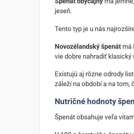
Špenát obyčajný
má jemné, 
jeseň.
Tento typ je u nás najrozšír
Novozélandský špenát
má h
vie dobre nahradiť klasický
Existujú aj rôzne odrody lis
záleží na období a na tom, č
Nutričné hodnoty špe
Špenát obsahuje veľa vitamí