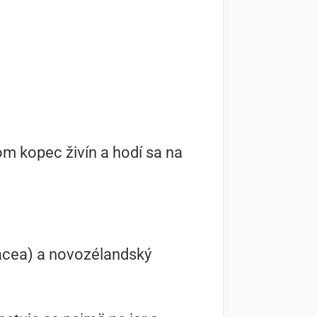
om kopec živín a hodí sa na
racea) a novozélandský