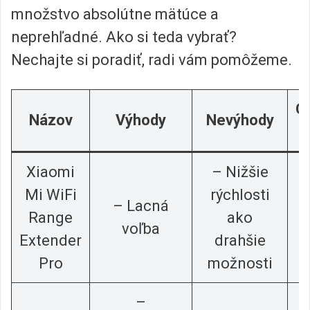
množstvo absolútne mätúce a
neprehľadné. Ako si teda vybrať?
Nechajte si poradiť, radi vám pomôžeme.
O
Názov
Výhody
Nevýhody
Xiaomi
– Nižšie
Mi WiFi
rýchlosti
– Lacná
Range
ako
voľba
Extender
drahšie
Pro
možnosti
–