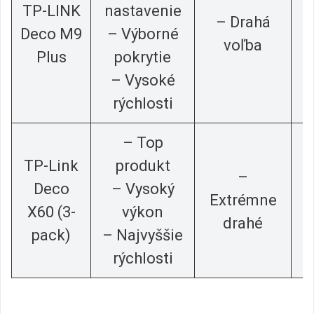
TP-LINK
nastavenie
– Drahá
Deco M9
– Výborné
voľba
Plus
pokrytie
– Vysoké
rýchlosti
– Top
TP-Link
produkt
–
Deco
– Vysoký
Extrémne
X60 (3-
výkon
drahé
pack)
– Najvyššie
rýchlosti