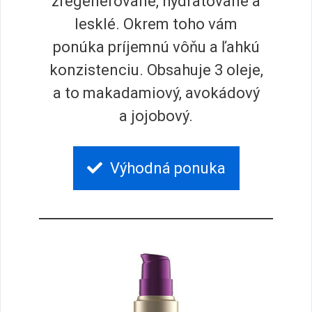
zregenerované, hydratované a
lesklé. Okrem toho vám
ponúka príjemnú vôňu a ľahkú
konzistenciu. Obsahuje 3 oleje,
a to makadamiový, avokádový
a jojobový.
Výhodná ponuka