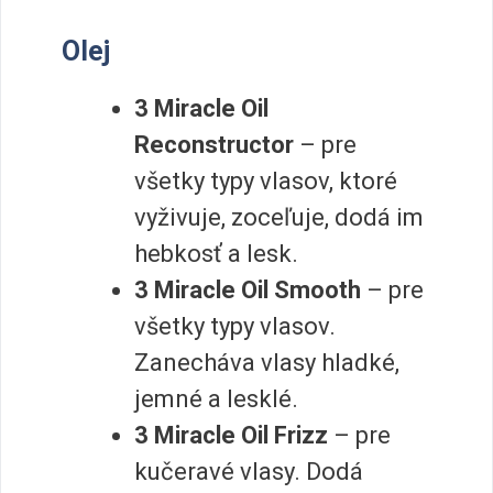
Olej
3 Miracle Oil
Reconstructor
– pre
všetky typy vlasov, ktoré
vyživuje, zoceľuje, dodá im
hebkosť a lesk.
3 Miracle Oil Smooth
– pre
všetky typy vlasov.
Zanecháva vlasy hladké,
jemné a lesklé.
3 Miracle Oil Frizz
– pre
kučeravé vlasy. Dodá