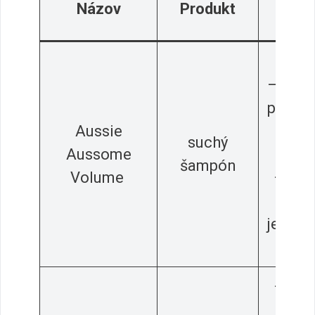
Názov
Produkt
Kla
– ob
– vhod
pre je
Aussie
osla
suchý
Aussome
vla
šampón
Volume
– vyži
–
jedno
použi
– hĺb
hydrat