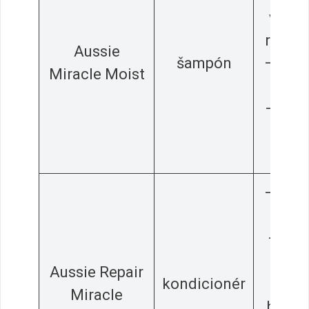
vyživu
regen
Aussie
šampón
– obs
Miracle Moist
vita
– prí
vô
– úč
– obs
3 ol
– nem
vla
Aussie Repair
kondicionér
–
Miracle
hydra