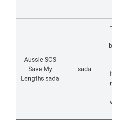
– ve
bale
– 2 vý
– udr
blond 
– hĺb
Aussie SOS
vyživ
Save My
sada
hydrat
Lengths sada
regen
– p
všetky
vla