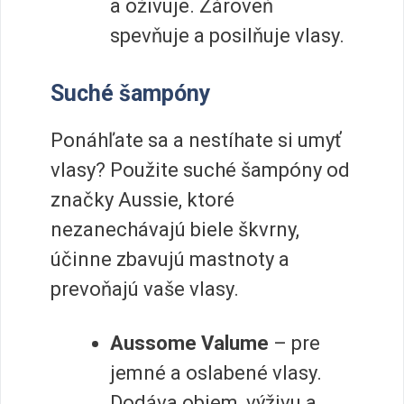
a oživuje. Zároveň
spevňuje a posilňuje vlasy.
Suché šampóny
Ponáhľate sa a nestíhate si umyť
vlasy? Použite suché šampóny od
značky Aussie, ktoré
nezanechávajú biele škvrny,
účinne zbavujú mastnoty a
prevoňajú vaše vlasy.
Aussome Valume
– pre
jemné a oslabené vlasy.
Dodáva objem, výživu a