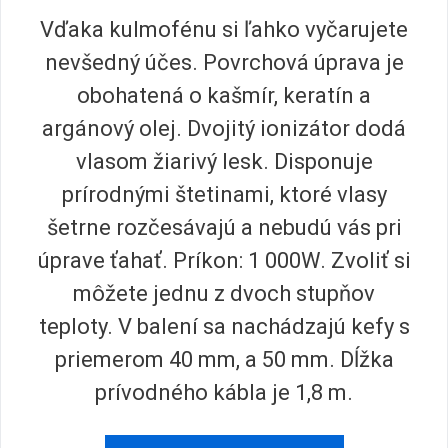
Vďaka kulmofénu si ľahko vyčarujete
nevšedný účes. Povrchová úprava je
obohatená o kašmír, keratín a
argánový olej. Dvojitý ionizátor dodá
vlasom žiarivý lesk. Disponuje
prírodnými štetinami, ktoré vlasy
šetrne rozčesávajú a nebudú vás pri
úprave ťahať. Príkon: 1 000W. Zvoliť si
môžete jednu z dvoch stupňov
teploty. V balení sa nachádzajú kefy s
priemerom 40 mm, a 50 mm. Dĺžka
prívodného kábla je 1,8 m.