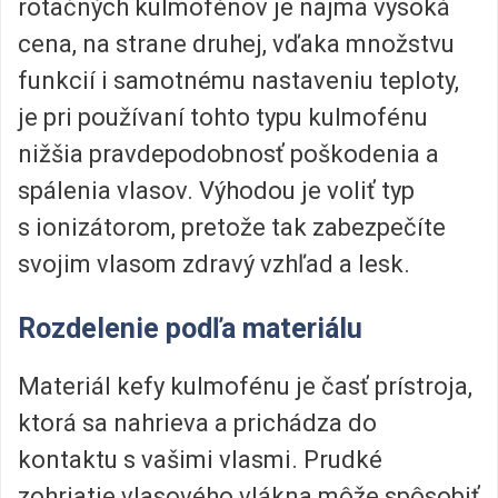
rotačných kulmofénov je najmä vysoká
cena, na strane druhej, vďaka množstvu
funkcií i samotnému nastaveniu teploty,
je pri používaní tohto typu kulmofénu
nižšia pravdepodobnosť poškodenia a
spálenia vlasov. Výhodou je voliť typ
s ionizátorom, pretože tak zabezpečíte
svojim vlasom zdravý vzhľad a lesk.
Rozdelenie podľa materiálu
Materiál kefy kulmofénu je časť prístroja,
ktorá sa nahrieva a prichádza do
kontaktu s vašimi vlasmi. Prudké
zohriatie vlasového vlákna môže spôsobiť