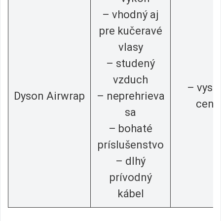
– vhodný aj
pre kučeravé
vlasy
– studený
vzduch
– vyso
Dyson Airwrap
– neprehrieva
cen
sa
– bohaté
príslušenstvo
– dlhý
prívodný
kábel