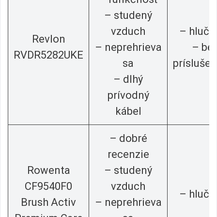
– studený
vzduch
– hlučn
Revlon
– neprehrieva
– be
RVDR5282UKE
sa
prísluše
– dlhý
prívodný
kábel
– dobré
recenzie
Rowenta
– studený
CF9540F0
vzduch
– hlučn
Brush Activ
– neprehrieva