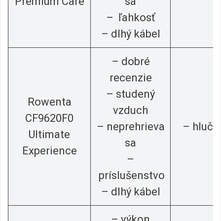
Premium Care
sa
– ľahkosť
– dlhý kábel
– dobré
recenzie
– studený
Rowenta
vzduch
CF9620F0
– neprehrieva
– hlučn
Ultimate
sa
Experience
–
príslušenstvo
– dlhý kábel
– výkon