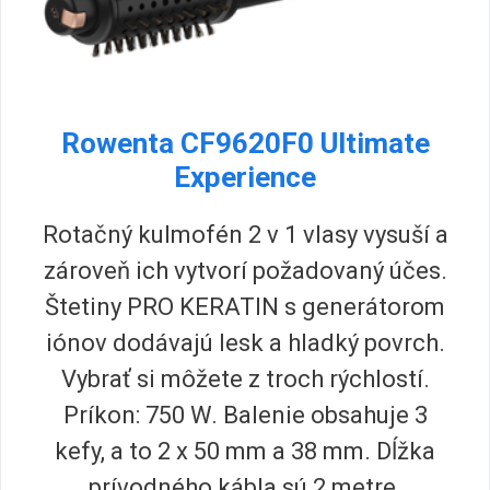
Rowenta CF9620F0 Ultimate
Experience
Rotačný kulmofén 2 v 1 vlasy vysuší a
zároveň ich vytvorí požadovaný účes.
Štetiny PRO KERATIN s generátorom
iónov dodávajú lesk a hladký povrch.
Vybrať si môžete z troch rýchlostí.
Príkon: 750 W. Balenie obsahuje 3
kefy, a to 2 x 50 mm a 38 mm. Dĺžka
prívodného kábla sú 2 metre.