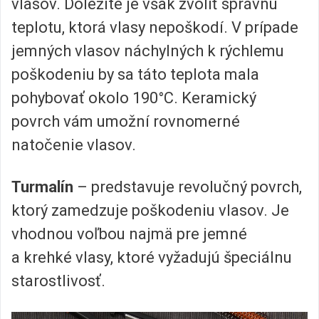
vlasov. Dôležité je však zvoliť správnu
teplotu, ktorá vlasy nepoškodí. V prípade
jemných vlasov náchylných k rýchlemu
poškodeniu by sa táto teplota mala
pohybovať okolo 190°C. Keramický
povrch vám umožní rovnomerné
natočenie vlasov.
Turmalín
– predstavuje revolučný povrch,
ktorý zamedzuje poškodeniu vlasov. Je
vhodnou voľbou najmä pre jemné
a krehké vlasy, ktoré vyžadujú špeciálnu
starostlivosť.