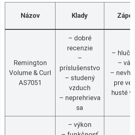
Názov
Klady
Zápor
– dobré
recenzie
– hlučn
–
Remington
– váh
príslušenstvo
Volume & Curl
– nevho
– studený
AS7051
pre ve
vzduch
husté v
– neprehrieva
sa
– výkon
– funkčnosť