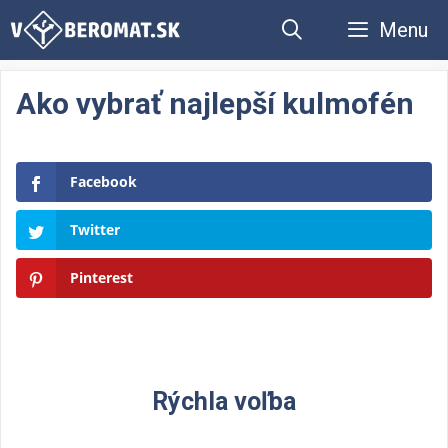
Preskočiť
Menu
na
obsah
Ako vybrať najlepší kulmofén
Facebook
Twitter
Pinterest
Rýchla voľba