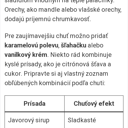
sladidlom vhodným na teplé palacinky.
Orechy, ako mandle alebo vlašské orechy,
dodajú príjemnú chrumkavosť.
Pre zaujímavejšiu chuť možno pridať
karamelovú polevu
,
šľahačku
alebo
vanilkový krém
. Niekto rád kombinuje
kyslé prísady, ako je citrónová šťava a
cukor. Pripravte si aj vlastný zoznam
obľúbených kombinácií podľa chuti:
Prísada
Chuťový efekt
Javorový sirup
Sladkasté