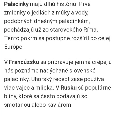
Palacinky
majú dlhú históriu. Prvé
zmienky o jedlách z múky a vody,
podobných dnešným palacinkám,
pochádzajú už zo starovekého Ríma.
Tento pokrm sa postupne rozšíril po celej
Európe.
V
Francúzsku
sa pripravuje jemná crêpe, u
nás poznáme nadýchané slovenské
palacinky. Uhorský recept zase používa
viac vajec a mlieka. V
Rusku
sú populárne
bliny, ktoré sa často podávajú so
smotanou alebo kaviárom.