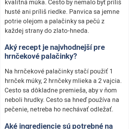
kvalitná múka. Cesto by nemalo byť príliš
husté ani príliš riedke. Panvica sa jemne
potrie olejom a palačinky sa pečú z
každej strany do zlato-hneda.
Aký recept je najvhodnejší pre
hrnčekové palačinky?
Na hrnčekové palačinky stačí použiť 1
hrnček múky, 2 hrnčeky mlieka a 2 vajcia.
Cesto sa dôkladne premieša, aby v ňom
neboli hrudky. Cesto sa hneď používa na
pečenie, netreba ho nechávať odležať.
Aké ingrediencie sú potrebné na