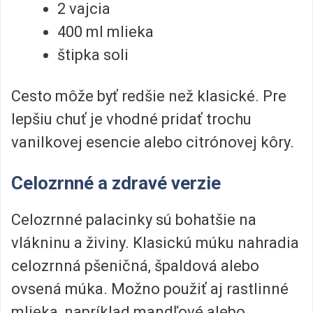
2 vajcia
400 ml mlieka
štipka soli
Cesto môže byť redšie než klasické. Pre
lepšiu chuť je vhodné pridať trochu
vanilkovej esencie alebo citrónovej kôry.
Celozrnné a zdravé verzie
Celozrnné palacinky sú bohatšie na
vlákninu a živiny. Klasickú múku nahradia
celozrnná pšeničná, špaldová alebo
ovsená múka. Možno použiť aj rastlinné
mlieka, napríklad mandľové alebo