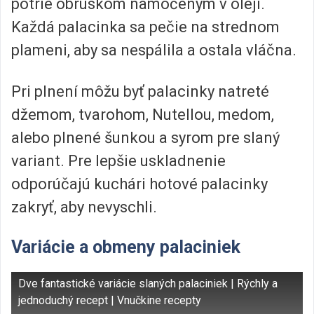
potrie obrúskom namočeným v oleji.
Každá palacinka sa pečie na strednom
plameni, aby sa nespálila a ostala vláčna.
Pri plnení môžu byť palacinky natreté
džemom, tvarohom, Nutellou, medom,
alebo plnené šunkou a syrom pre slaný
variant. Pre lepšie uskladnenie
odporúčajú kuchári hotové palacinky
zakryť, aby nevyschli.
Variácie a obmeny palaciniek
Dve fantastické variácie slaných palaciniek | Rýchly a
jednoduchý recept | Vnučkine recepty