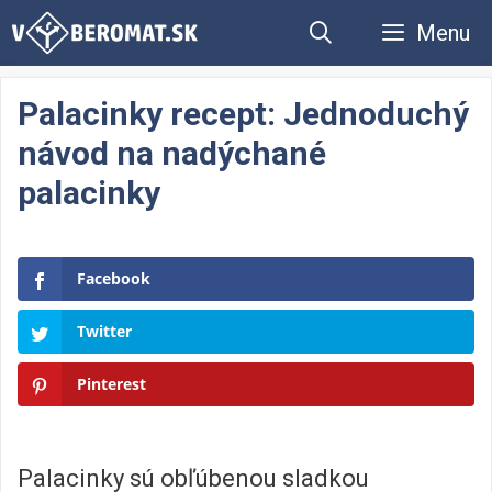
Preskočiť
Menu
na
obsah
Palacinky recept: Jednoduchý
návod na nadýchané
palacinky
Facebook
Twitter
Pinterest
Palacinky sú obľúbenou sladkou