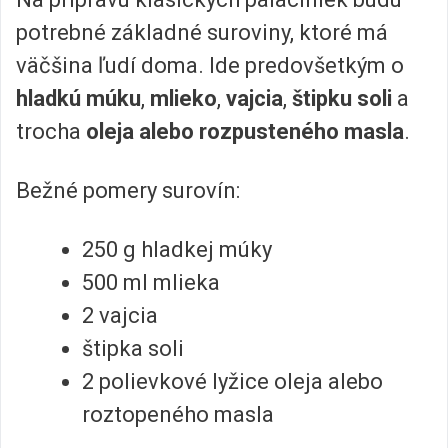
potrebné základné suroviny, ktoré má
väčšina ľudí doma. Ide predovšetkým o
hladkú múku
,
mlieko
,
vajcia
,
štipku soli
a
trocha
oleja alebo rozpusteného masla
.
Bežné pomery surovín:
250 g hladkej múky
500 ml mlieka
2 vajcia
štipka soli
2 polievkové lyžice oleja alebo
roztopeného masla