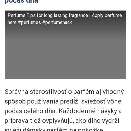
počas dňa
Perfume Tips for long lasting fragrance | Apply perfume
here #perfumes #perfumehack
Správna starostlivosť o parfém aj vhodný
spôsob používania predĺži sviežosť vône
počas celého dňa. Každodenné návyky a
príprava tiež ovplyvňujú, ako dlho vydrží
svieži dámsky parfém na pokožke.