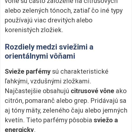
vône sú často založené na citrusových
alebo zelených tónoch, zatiaľ čo iné typy
používajú viac drevitých alebo
korenistých zložiek.
Rozdiely medzi sviežimi a
orientálnymi vôňami
Svieže parfémy
sú charakteristické
ľahkými, vzdušnými zložkami.
Najčastejšie obsahujú
citrusové vône
ako
citrón, pomaranč alebo grep. Pridávajú sa
aj tóny mäty, zeleného čaju alebo jemných
kvetín. Tieto parfémy pôsobia
sviežo a
energicky
.