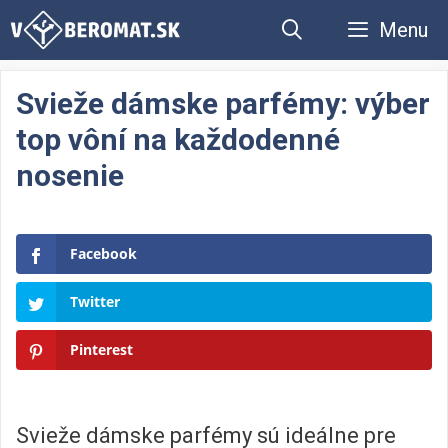
Preskočiť
Menu
na
obsah
Svieže dámske parfémy: výber
top vôní na každodenné
nosenie
Facebook
Twitter
Pinterest
Svieže dámske parfémy sú ideálne pre