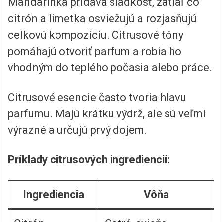
Mandarínka pridáva sladkosť, zatiaľ čo
citrón a limetka osviežujú a rozjasňujú
celkovú kompozíciu. Citrusové tóny
pomáhajú otvoriť parfum a robia ho
vhodným do teplého počasia alebo práce.
Citrusové esencie často tvoria hlavu
parfumu. Majú krátku výdrž, ale sú veľmi
výrazné a určujú prvý dojem.
Príklady citrusových ingrediencií:
Ingrediencia
Vôňa