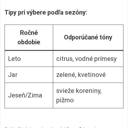
Tipy pri výbere podľa sezóny:
Ročné
Odporúčané tóny
obdobie
Leto
citrus, vodné prímesy
Jar
zelené, kvetinové
svieže koreniny,
Jeseň/Zima
pižmo