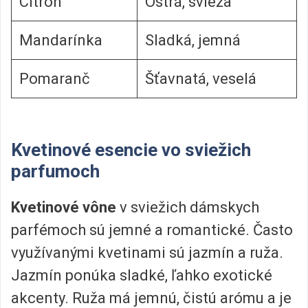
Citrón
Ostrá, svieža
Mandarínka
Sladká, jemná
Pomaranč
Šťavnatá, veselá
Kvetinové esencie vo sviežich
parfumoch
Kvetinové vône
v sviežich dámskych
parfémoch sú jemné a romantické. Často
využívanými kvetinami sú jazmín a ruža.
Jazmín ponúka sladké, ľahko exotické
akcenty. Ruža má jemnú, čistú arómu a je