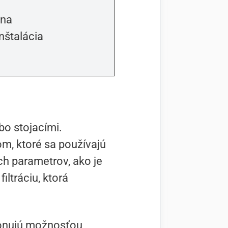
ena
nštalácia
bo stojacími.
m, ktoré sa používajú
ích parametrov, ako je
iltráciu, ktorá
sponujú možnosťou