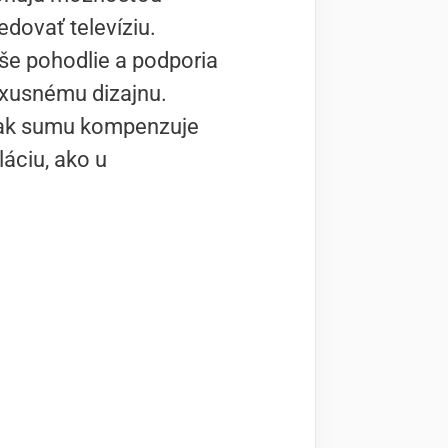
dovať televíziu.
aše pohodlie a podporia
uxusnému dizajnu.
však sumu kompenzuje
láciu, ako u