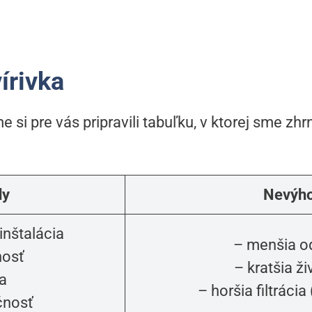
írivka
e si pre vás pripravili tabuľku, v ktorej sme zh
dy
Nevýh
inštalácia
– menšia o
nosť
– kratšia ž
a
– horšia filtráci
čnosť