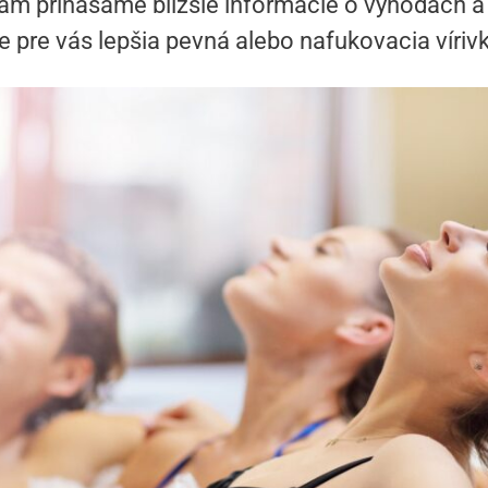
ám prinášame bližšie informácie o výhodách 
je pre vás lepšia pevná alebo nafukovacia víriv