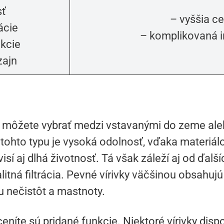
sť
– vyššia c
rácie
– komplikovaná i
nkcie
zajn
si môžete vybrať medzi vstavanými do zeme ale
ohto typu je vysoká odolnosť, vďaka materiálo
isí aj dlhá životnosť. Tá však záleží aj od ďalš
itná filtrácia. Pevné vírivky väčšinou obsahujú f
u nečistôt a mastnoty.
ceníte sú pridané funkcie. Niektoré vírivky di