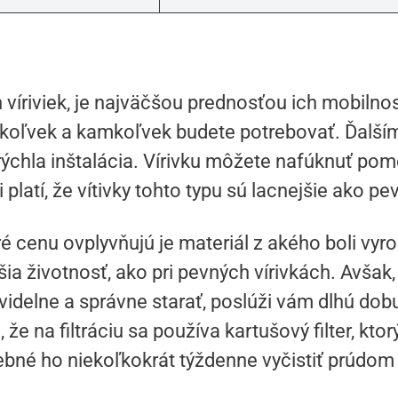
víriviek, je najväčšou prednosťou ich mobilnosť
koľvek a kamkoľvek budete potrebovať. Ďalší
ýchla inštalácia. Vírivku môžete nafúknuť po
platí, že vítivky tohto typu sú lacnejšie ako pe
é cenu ovplyvňujú je materiál z akého boli vyro
ia životnosť, ako pri pevných vírivkách. Avšak,
avidelne a správne starať, poslúži vám dlhú do
 že na filtráciu sa používa kartušový filter, ktor
ebné ho niekoľkokrát týždenne vyčistiť prúdom