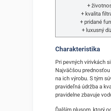
+ životno
+ kvalita filt
+ pridané fu
+ luxusný di
Charakteristika
Pri pevných vírivkách 
Najväčšou prednosťou t
na ich výrobu. S tým súv
pravideľná údržba a kval
pravidelne zbavuje vod
Ďalším plusom, ktorý o