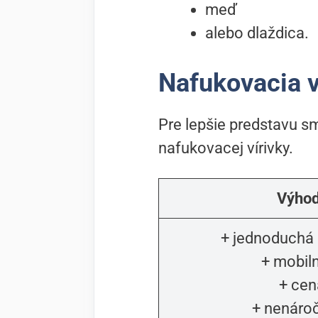
meď
alebo dlaždica.
Nafukovacia v
Pre lepšie predstavu sm
nafukovacej vírivky.
Výho
+ jednoduchá 
+ mobil
+ cen
+ nenáro