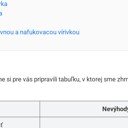
vka
a
vnou a nafukovacou vírivkou
e si pre vás pripravili tabuľku, v ktorej sme zh
Nevýhod
ť