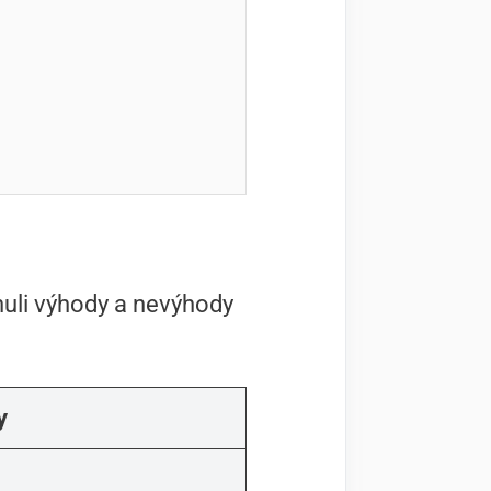
rnuli výhody a nevýhody
y