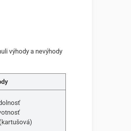
rnuli výhody a nevýhody
ody
dolnosť
ivotnosť
a (kartušová)