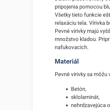
pripojenia pomocou blu
Všetky tieto funkcie eš
relaxáciu tela. Vírivk
Pevné vírivky majú vyš
množstvo kladou. Pripra
nafukovacích.
Materiál
Pevné vírivky sa môžu 
Betón,
sklolaminát,
nehrdzavejúca o