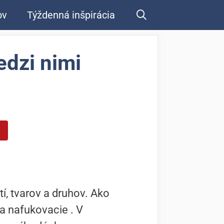
ov
Týždenná inšpirácia
edzi nimi
í, tvarov a druhov. Ako
a nafukovacie . V