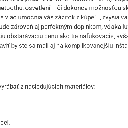
etoothu, osvetlením či dokonca možnosťou sle
te viac umocnia váš zážitok z kúpeľu, zvýšia v
a bude zároveň aj perfektným doplnkom, vďaka l
šiu obstarávaciu cenu ako tie nafukovacie, a
viť by ste sa mali aj na komplikovanejšiu inšta
vyrábať z nasledujúcich materiálov:
ceľ,