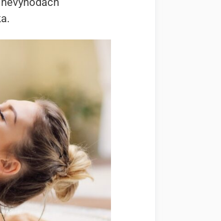
a nevýhodách
ka.