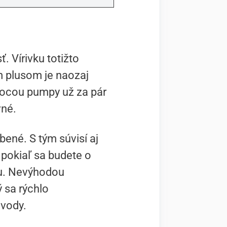
. Vírivku totižto
m plusom je naozaj
mocou pumpy už za pár
vné.
bené. S tým súvisí aj
 pokiaľ sa budete o
bu. Nevýhodou
ý sa rýchlo
 vody.