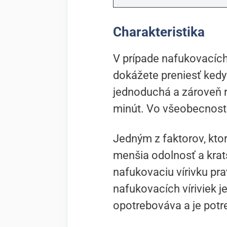
Charakteristika
V prípade nafukovacích 
dokážete preniesť kedy
jednoduchá a zároveň r
minút. Vo všeobecnosti 
Jedným z faktorov, ktor
menšia odolnosť a kratš
nafukovaciu vírivku pr
nafukovacích víriviek je,
opotrebováva a je potr