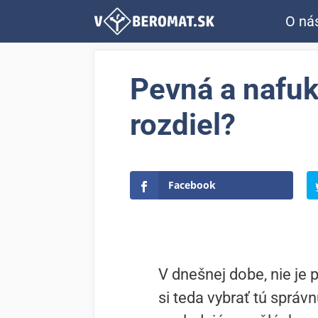
Preskočiť
O ná
na
obsah
Pevná a nafuk
rozdiel?
Facebook
V dnešnej dobe, nie je 
si teda vybrať tú sprá