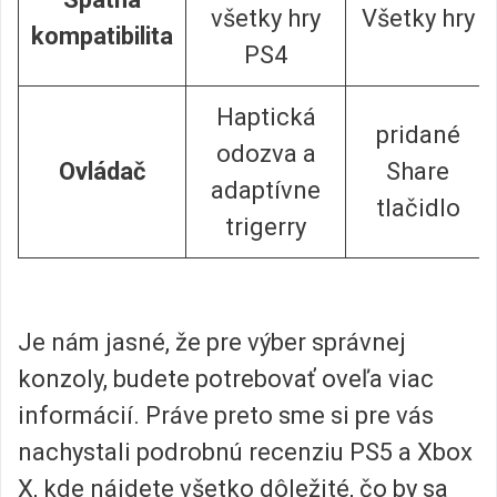
všetky hry
Všetky hry
kompatibilita
PS4
Haptická
pridané
odozva a
Ovládač
Share
adaptívne
tlačidlo
trigerry
Je nám jasné, že pre výber správnej
konzoly, budete potrebovať oveľa viac
informácií. Práve preto sme si pre vás
nachystali podrobnú recenziu PS5 a Xbox
X, kde nájdete všetko dôležité, čo by sa