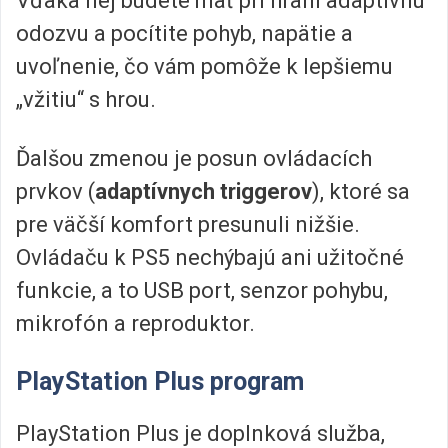
Vďaka nej budete mať pri hraní adaptívnu
odozvu a pocítite pohyb, napätie a
uvoľnenie, čo vám pomôže k lepšiemu
„vžitiu“ s hrou.
Ďalšou zmenou je posun ovládacích
prvkov (
adaptívnych triggerov
), ktoré sa
pre väčší komfort presunuli nižšie.
Ovládaču k PS5 nechýbajú ani užitočné
funkcie, a to USB port, senzor pohybu,
mikrofón a reproduktor.
PlayStation Plus program
PlayStation Plus je doplnková služba,