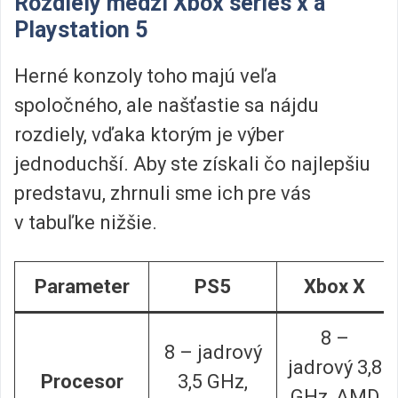
Rozdiely medzi Xbox series x a
Playstation 5
Herné konzoly toho majú veľa
spoločného, ale našťastie sa nájdu
rozdiely, vďaka ktorým je výber
jednoduchší. Aby ste získali čo najlepšiu
predstavu, zhrnuli sme ich pre vás
v tabuľke nižšie.
Parameter
PS5
Xbox X
8 –
8 – jadrový
jadrový 3,8
Procesor
3,5 GHz,
GHz, AMD