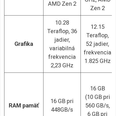
AMD Zen 2
Zen 2
10.28
12.15
Teraflop, 36
Teraflop,
jadier,
Grafika
52 jadier,
variabilná
frekvencia
frekvencia
1.825 GHz
2,23 GHz
16 GB
(10 GB pri
16 GB pri
RAM pamäť
560 GB/s,
448GB/s
6 GB pri