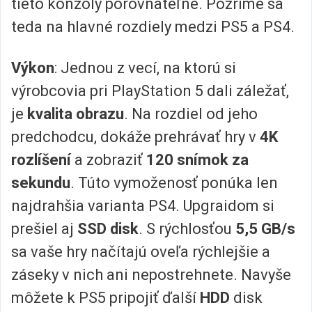
tieto konzoly porovnateľné. Pozrime sa
teda na hlavné rozdiely medzi PS5 a PS4.
Výkon
: Jednou z vecí, na ktorú si
výrobcovia pri PlayStation 5 dali záležať,
je
kvalita obrazu
. Na rozdiel od jeho
predchodcu, dokáže prehrávať hry v
4K
rozlíšení
a zobraziť
120 snímok za
sekundu
. Túto vymoženosť ponúka len
najdrahšia varianta PS4. Upgraidom si
prešiel aj
SSD disk
. S rýchlosťou
5,5 GB/s
sa vaše hry načítajú oveľa rýchlejšie a
záseky v nich ani nepostrehnete. Navyše
môžete k PS5 pripojiť ďalší
HDD
disk