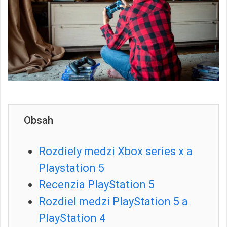
Obsah
Rozdiely medzi Xbox series x a
Playstation 5
Recenzia PlayStation 5
Rozdiel medzi PlayStation 5 a
PlayStation 4