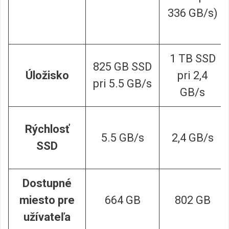
336 GB/s)
1 TB SSD
825 GB SSD
Úložisko
pri 2,4
pri 5.5 GB/s
GB/s
Rýchlosť
5.5 GB/s
2,4 GB/s
SSD
Dostupné
miesto pre
664 GB
802 GB
užívateľa