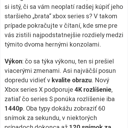
si istý, či sa vám neoplatí radšej kúpiť jeho
staršieho „brata“ xbox series s? V takom
prípade pokračujte v čítaní, kde sme pre
vás zistili najpodstatnejšie rozdiely medzi
týmito dvoma hernými konzolami.
Výkon
: čo sa týka výkonu, ten si prešiel
viacerými zmenami. Asi najväčší posun
dopredu vidieť v
kvalite obrazu
. Nový
Xbox series X podporuje
4K rozlíšenie
,
zatiaľ čo series S ponúka rozlíšenie iba
1440p
. Oba typy dokážu zobraziť 60
snímok za sekundu, v niektorých
prípadoch dokonca až
120 snímok za