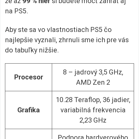
že až
99
% hier
si budete môcť zahrať aj
na PS5.
Aby ste sa vo vlastnostiach PS5 čo
najlepšie vyznali, zhrnuli sme ich pre vás
do tabuľky nižšie.
8 – jadrový 3,5 GHz,
Procesor
AMD Zen 2
10.28 Teraflop, 36 jadier,
Grafika
variabilná frekvencia
2,23 GHz
Podpora hardverového