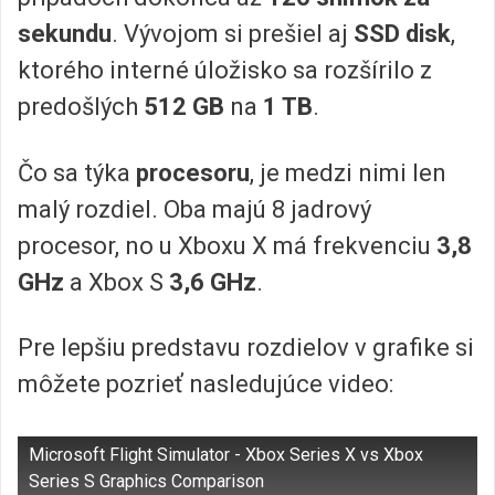
sekundu
. Vývojom si prešiel aj
SSD disk
,
ktorého interné úložisko sa rozšírilo z
predošlých
512 GB
na
1 TB
.
Čo sa týka
procesoru
, je medzi nimi len
malý rozdiel. Oba majú 8 jadrový
procesor, no u Xboxu X má frekvenciu
3,8
GHz
a Xbox S
3,6 GHz
.
Pre lepšiu predstavu rozdielov v grafike si
môžete pozrieť nasledujúce video:
Microsoft Flight Simulator - Xbox Series X vs Xbox
Series S Graphics Comparison