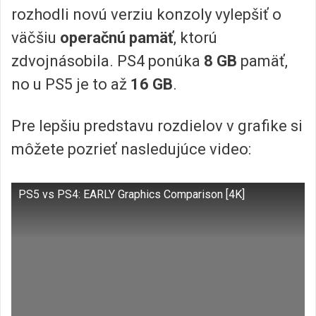
rozhodli novú verziu konzoly vylepšiť o
väčšiu
operačnú pamäť
, ktorú
zdvojnásobila. PS4 ponúka
8 GB
pamäť,
no u PS5 je to až
16 GB
.
Pre lepšiu predstavu rozdielov v grafike si
môžete pozrieť nasledujúce video:
PS5 vs PS4: EARLY Graphics Comparison [4K]