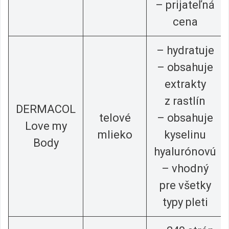
– prijateľná
cena
– hydratuje
– obsahuje
extrakty
z rastlín
DERMACOL
telové
– obsahuje
Love my
mlieko
kyselinu
Body
hyalurónovú
– vhodný
pre všetky
typy pleti