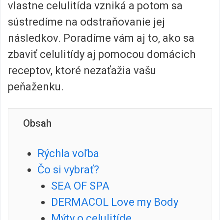
vlastne celulitída vzniká a potom sa
sústredíme na odstraňovanie jej
následkov. Poradíme vám aj to, ako sa
zbaviť celulitídy aj pomocou domácich
receptov, ktoré nezaťažia vašu
peňaženku.
Obsah
Rýchla voľba
Čo si vybrať?
SEA OF SPA
DERMACOL Love my Body
Mýty o celulitíde