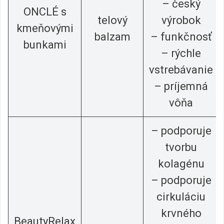
– český
ONCLÉ s
telový
výrobok
kmeňovými
balzam
– funkčnosť
bunkami
– rýchle
vstrebávanie
– príjemná
vôňa
– podporuje
tvorbu
kolagénu
– podporuje
cirkuláciu
krvného
BeautyRelax