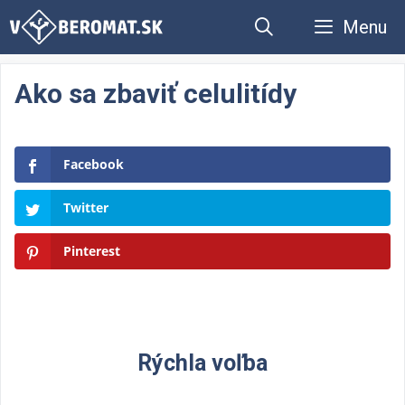
Preskočiť
Menu
na
obsah
Ako sa zbaviť celulitídy
Facebook
Twitter
Pinterest
Rýchla voľba