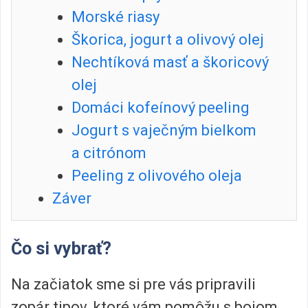
Morské riasy
Škorica, jogurt a olivový olej
Nechtíková masť a škoricový
olej
Domáci kofeínový peeling
Jogurt s vaječným bielkom
a citrónom
Peeling z olivového oleja
Záver
Čo si vybrať?
Na začiatok sme si pre vás pripravili
zopár tipov, ktoré vám pomôžu s bojom