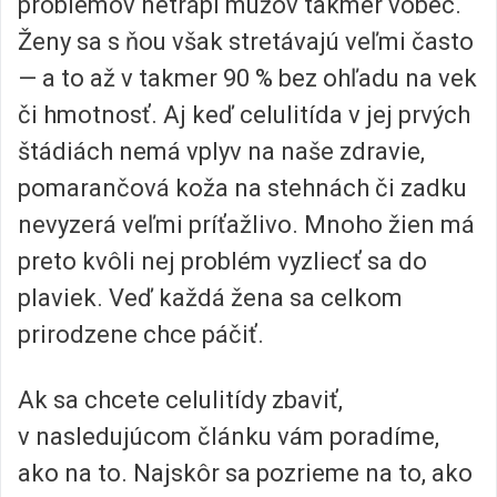
problémov netrápi mužov takmer vôbec.
Ženy sa s ňou však stretávajú veľmi často
— a to až v takmer 90 % bez ohľadu na vek
či hmotnosť. Aj keď celulitída v jej prvých
štádiách nemá vplyv na naše zdravie,
pomarančová koža na stehnách či zadku
nevyzerá veľmi príťažlivo. Mnoho žien má
preto kvôli nej problém vyzliecť sa do
plaviek. Veď každá žena sa celkom
prirodzene chce páčiť.
Ak sa chcete celulitídy zbaviť,
v nasledujúcom článku vám poradíme,
ako na to. Najskôr sa pozrieme na to, ako