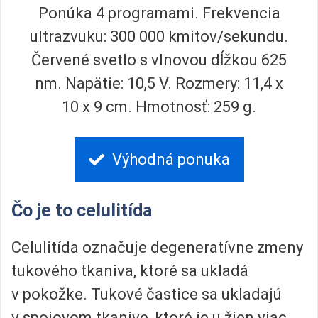
Ponúka 4 programami. Frekvencia
ultrazvuku: 300 000 kmitov/sekundu.
Červené svetlo s vlnovou dĺžkou 625
nm. Napätie: 10,5 V. Rozmery: 11,4 x
10 x 9 cm. Hmotnosť: 259 g.
Výhodná ponuka
Čo je to celulitída
Celulitída označuje degeneratívne zmeny
tukového tkaniva, ktoré sa ukladá
v pokožke. Tukové častice sa ukladajú
v spojovom tkanive, ktoré je u žien viac