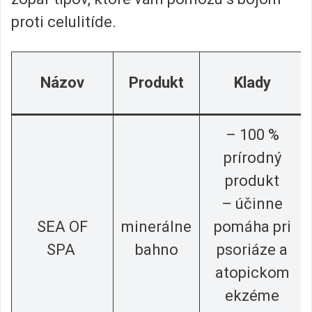
proti celulitíde.
Názov
Produkt
Klady
– 100 %
prírodný
produkt
– účinne
SEA OF
minerálne
pomáha pri
SPA
bahno
psoriáze a
atopickom
ekzéme