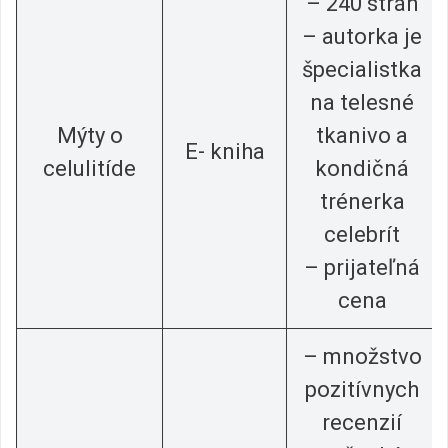
– 240 strán
– autorka je
špecialistka
na telesné
Mýty o
tkanivo a
E- kniha
celulitíde
kondičná
trénerka
celebrít
– prijateľná
cena
– množstvo
pozitívnych
recenzií