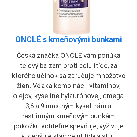
ONCLÉ s kmeňovými bunkami
Česká značka ONCLÉ vám ponúka
telový balzam proti celulitíde, za
ktorého účinok sa zaručuje množstvo
žien. Vďaka kombinácií vitamínov,
olejov, kyseline hylaurónovej, omega
3,6 a 9 mastným kyselinám a
rastlinným kmeňovým bunkám
pokožku viditeľne spevňuje, vyživuje
a zlepšuje stav celulitídy a strii.