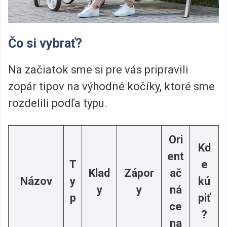
Čo si vybrať?
Na začiatok sme si pre vás pripravili
zopár tipov na výhodné kočíky, ktoré sme
rozdelili podľa typu.
Ori
Kd
ent
T
e
Klad
Zápor
ač
Názov
y
kú
y
y
ná
p
piť
ce
?
na