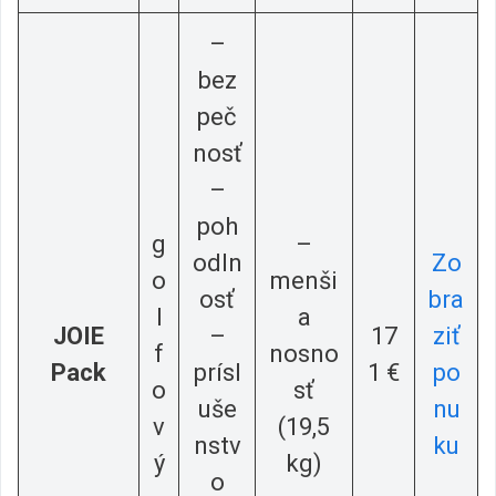
–
bez
peč
nosť
–
poh
g
–
odln
Zo
o
menši
osť
bra
l
a
JOIE
–
17
ziť
f
nosno
Pack
prísl
1 €
po
o
sť
uše
nu
v
(19,5
nstv
ku
ý
kg)
o