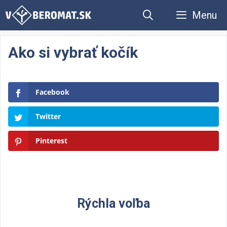
Preskočiť
Menu
na
obsah
Ako si vybrať kočík
Facebook
Twitter
Pinterest
Rýchla voľba