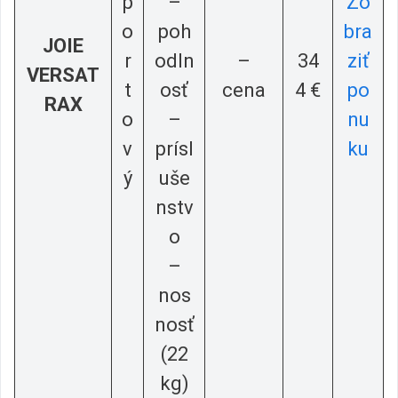
p
–
Zo
o
poh
bra
JOIE
r
odln
–
34
ziť
VERSAT
t
osť
cena
4 €
po
RAX
o
–
nu
v
prísl
ku
ý
uše
nstv
o
–
nos
nosť
(22
kg)