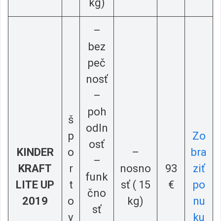
kg)
–
bez
peč
nosť
–
poh
š
odln
p
Zo
osť
KINDER
o
–
bra
–
KRAFT
r
nosno
93
ziť
funk
LITE UP
t
sť ( 15
€
po
čno
2019
o
kg)
nu
sť
v
ku