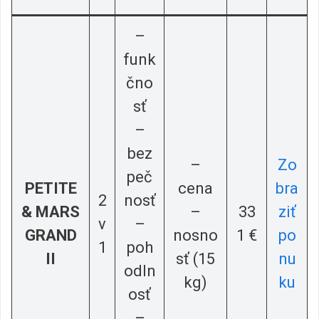
–
funk
čno
sť
–
bez
–
Zo
peč
PETITE
cena
bra
2
nosť
& MARS
–
33
ziť
v
–
GRAND
nosno
1 €
po
1
poh
II
sť (15
nu
odln
kg)
ku
osť
–