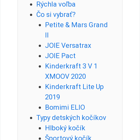
Rýchla voľba
Čo si vybrať?
Petite & Mars Grand
II
JOIE Versatrax
JOIE Pact
Kinderkraft 3 V 1
XMOOV 2020
Kinderkraft Lite Up
2019
Bomimi ELIO
Typy detských kočíkov
Hlboký kočík
Športový kočík