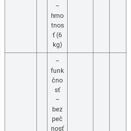
–
hmo
tnos
ť (6
kg)
–
funk
čno
sť
–
bez
peč
nosť