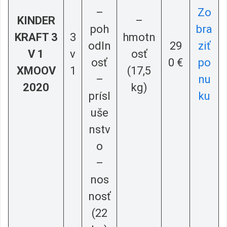
–
Zo
KINDER
–
poh
bra
KRAFT 3
3
hmotn
odln
29
ziť
V 1
v
osť
osť
0 €
po
XMOOV
1
(17,5
–
nu
2020
kg)
prísl
ku
uše
nstv
o
–
nos
nosť
(22