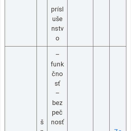
prísl
uše
nstv
o
–
funk
čno
sť
–
bez
peč
š
nosť