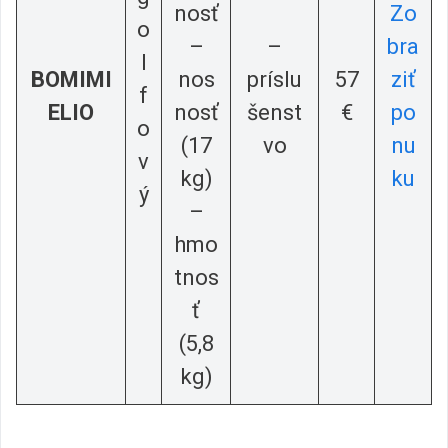
nosť
Zo
o
–
–
bra
l
BOMIMI
nos
príslu
57
ziť
f
ELIO
nosť
šenst
€
po
o
(17
vo
nu
v
kg)
ku
ý
–
hmo
tnos
ť
(5,8
kg)