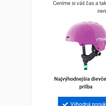
Ceníme si váš čas a tak
nem
Najvýhodnejšia dievč
prilba
Výhodná ponu