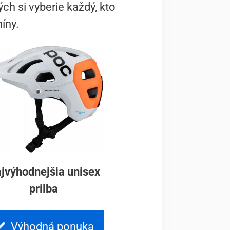
ch si vyberie každý, kto
íny.
jvýhodnejšia unisex
prilba
Výhodná ponuka