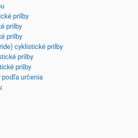
pu
ické prilby
é prilby
é prilby
ide) cyklistické prilby
tické prilby
tické prilby
y podľa určenia
u