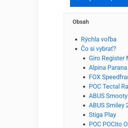
Obsah
Rýchla voľba
Čo si vybrať?
Giro Register
Alpina Parana
FOX Speedfra
POC Tectal R
ABUS Smooty 
ABUS Smiley 
Stiga Play
POC POCito O