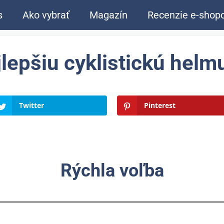
s
Ako vybrať
Magazín
Recenzie e-shop
jlepšiu cyklistickú helm
Twitter
Pinterest
Rýchla voľba