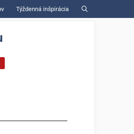
ov
Týždenná inšpirácia
u