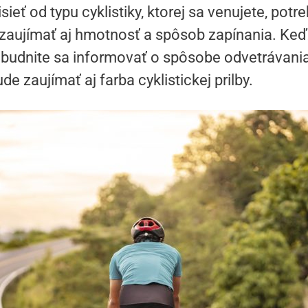
eť od typu cyklistiky, ktorej sa venujete, potr
 zaujímať aj hmotnosť a spôsob zapínania. Keďže
abudnite sa informovať o spôsobe odvetrávania.
de zaujímať aj farba cyklistickej prilby.