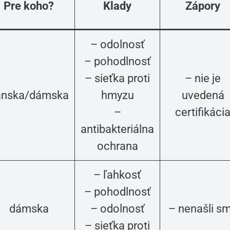
Pre koho?
Klady
Zápory
– odolnosť
– pohodlnosť
– sieťka proti
– nie je
ánska/dámska
hmyzu
uvedená
–
certifikáci
antibakteriálna
ochrana
– ľahkosť
– pohodlnosť
dámska
– odolnosť
– nenašli s
– sieťka proti