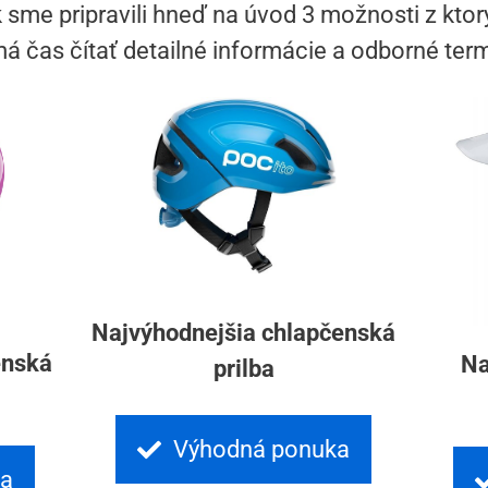
 sme pripravili hneď na úvod 3 možnosti z ktorý
á čas čítať detailné informácie a odborné term
Najvýhodnejšia chlapčenská
enská
Na
prilba
Výhodná ponuka
ka