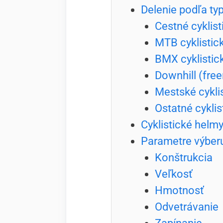
Delenie podľa ty
Cestné cyklist
MTB cyklistick
BMX cyklistick
Downhill (freer
Mestské cyklis
Ostatné cyklis
Cyklistické helm
Parametre výber
Konštrukcia
Veľkosť
Hmotnosť
Odvetrávanie