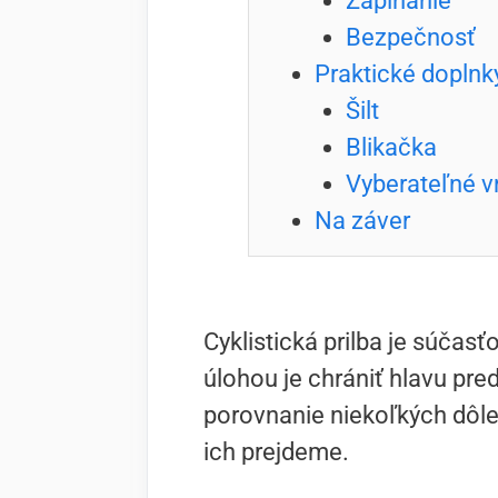
Zapínanie
Bezpečnosť
Praktické doplnk
Šilt
Blikačka
Vyberateľné v
Na záver
Cyklistická prilba je súčas
úlohou je chrániť hlavu pre
porovnanie niekoľkých dôle
ich prejdeme.