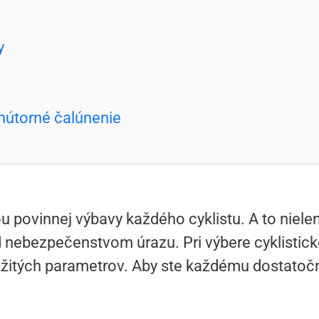
y
nútorné čalúnenie
ťou povinnej výbavy každého cyklistu. A to niele
d nebezpečenstvom úrazu. Pri výbere cyklistic
žitých parametrov. Aby ste každému dostatočn