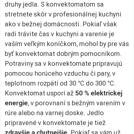
druhy jedla. S konvektomatom sa
stretnete skôr v profesionálnej kuchyni
ako v bežnej domácnosti. Pokiaľ však
radi trávite čas v kuchyni a varenie je
vaším veľkým koníčkom, mohol by pre vás
byť konvektomat dobrým pomocníkom.
Potraviny sa v konvektomate pripravujú
pomocou horúceho vzduchu či pary, v
teplotnom rozpätí od 30 °C do 300 °C.
Konvektomat usporí až
50 % elektrickej
energie
, v porovnaní s bežným varením v
rúre alebo na varnej doske. Jedlo
pripravené v konvektomate je tiež
zdravšie a chutnejšie
. Pokiaľ sa vám už