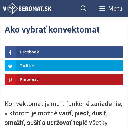
Preskočiť
Menu
na
obsah
Ako vybrať konvektomat
Facebook
Twitter
Pinterest
Konvektomat je multifunkčné zariadenie,
v ktorom je možné
variť, piecť, dusiť,
smažiť, sušiť a udržovať teplé
všetky