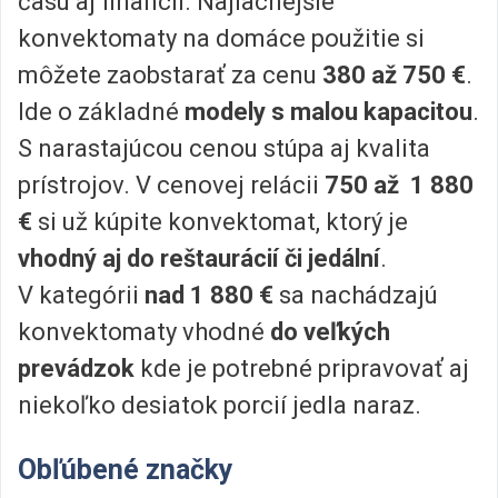
času aj financií. Najlacnejšie
konvektomaty na domáce použitie si
môžete zaobstarať za cenu
380 až 750 €
.
Ide o základné
modely s malou kapacitou
.
S narastajúcou cenou stúpa aj kvalita
prístrojov. V cenovej relácii
750 až 1 880
€
si už kúpite konvektomat, ktorý je
vhodný aj do reštaurácií či jedální
.
V kategórii
nad 1 880 €
sa nachádzajú
konvektomaty vhodné
do
veľkých
prevádzok
kde je potrebné pripravovať aj
niekoľko desiatok porcií jedla naraz.
Obľúbené značky