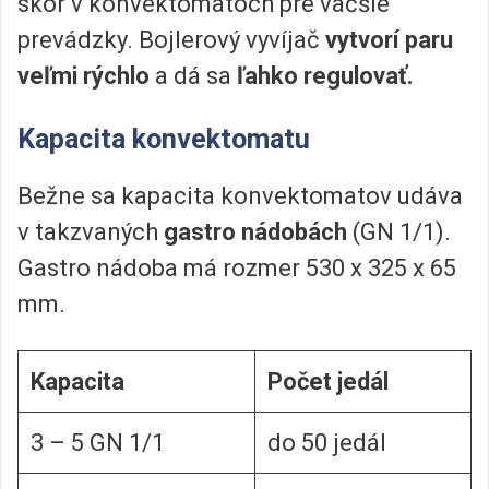
skôr v konvektomatoch pre väčšie
prevádzky. Bojlerový vyvíjač
vytvorí paru
veľmi rýchlo
a dá sa
ľahko regulovať.
Kapacita konvektomatu
Bežne sa kapacita konvektomatov udáva
v takzvaných
gastro nádobách
(GN 1/1).
Gastro nádoba má rozmer 530 x 325 x 65
mm.
Kapacita
Počet jedál
3 – 5 GN 1/1
do 50 jedál