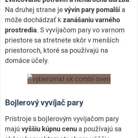
Na druhej strane je
vývin pary pomalší
a
môže dochádzať k
zanášaniu varného
prostredia
. S vyvíjačom pary vo varnom
priestore sa stretnete skôr v menších
priestoroch, ktoré sa používajú na
domáce účely.
Bojlerový vyvíjač pary
Prístroje s bojlerovým vyvíjačom pary
majú
vyššiu kúpnu cenu
a používajú sa