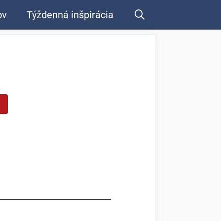
ov
Týždenná inšpirácia