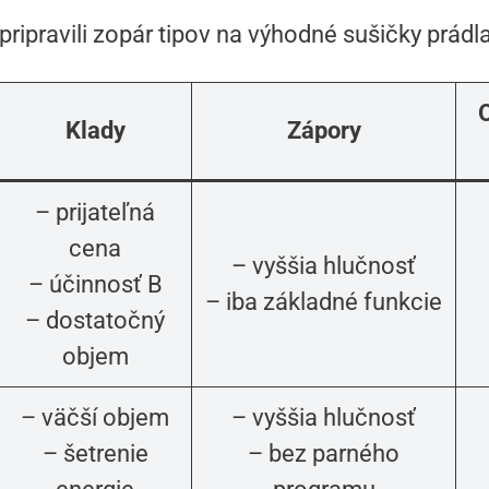
pripravili zopár tipov na výhodné sušičky prádla
Klady
Zápory
– prijateľná
cena
– vyššia hlučnosť
– účinnosť B
– iba základné funkcie
– dostatočný
objem
– väčší objem
– vyššia hlučnosť
– šetrenie
– bez parného