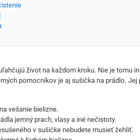
istenie
t
a
hčujú život na každom kroku. Nie je tomu inak 
ých pomocníkov je aj sušička na prádlo. Jej 
na vešanie bielizne.
ádla jemný prach, vlasy a iné nečistoty.
ysušeného v sušičke nebudete musieť žehliť.