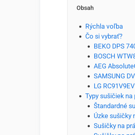
Obsah
Rýchla voľba
Čo si vybrať?
BEKO DPS 74
BOSCH WTW8
AEG Absolut
SAMSUNG DV
LG RC91V9E
Typy sušičiek na 
Štandardné su
Úzke sušičky 
Sušičky na pr