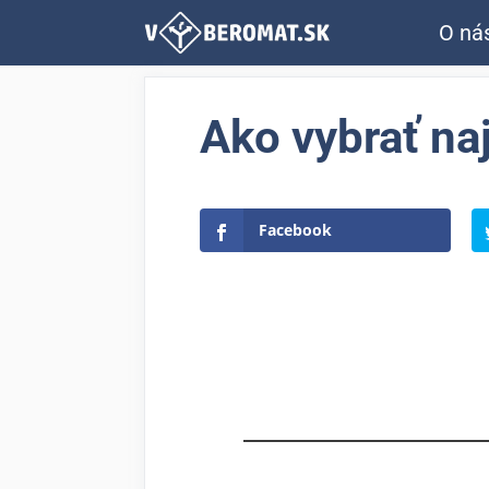
Preskočiť
O ná
na
obsah
Ako vybrať naj
Facebook