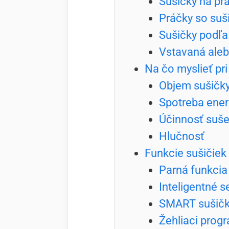
Sušičky na pr
Práčky so suš
Sušičky podľa
Vstavaná aleb
Na čo myslieť pri
Objem sušičky
Spotreba ener
Účinnosť suše
Hlučnosť
Funkcie sušičiek
Parná funkcia
Inteligentné s
SMART sušič
Žehliaci prog