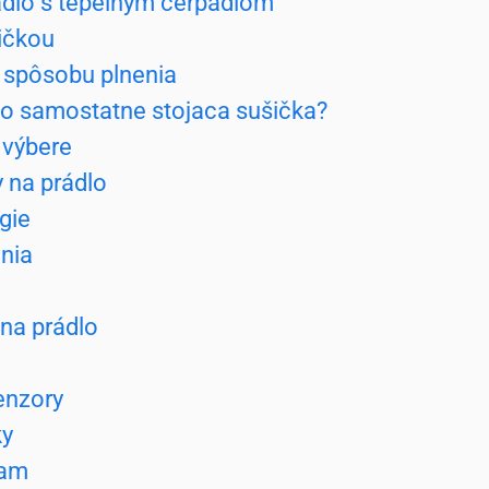
ádlo s tepelným čerpadlom
ičkou
 spôsobu plnenia
o samostatne stojaca sušička?
 výbere
 na prádlo
gie
nia
 na prádlo
enzory
ky
ram