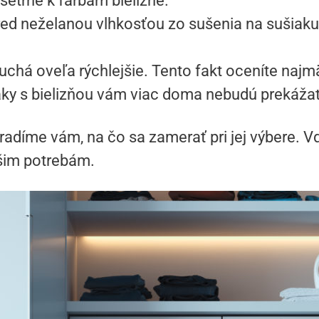
 šetrné k farbám bielizne.
red neželanou vlhkosťou zo sušenia na sušiaku.
uchá oveľa rýchlejšie. Tento fakt oceníte naj
iaky s bielizňou vám viac doma nebudú prekážať
radíme vám, na čo sa zamerať pri jej výbere. 
ašim potrebám.