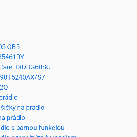
05 GB5
5461BY
eCare T8DBG68SC
90T5240AX/S7
V2Q
prádlo
šičky na prádlo
na prádlo
ádlo s parnou funkciou