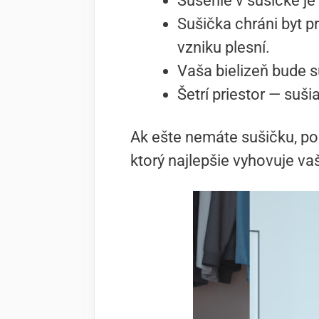
Sušenie v sušičke je
Sušička chráni byt p
vzniku plesní.
Vaša bielizeň bude s
Šetrí priestor — suš
Ak ešte nemáte sušičku, po
ktorý najlepšie vyhovuje v