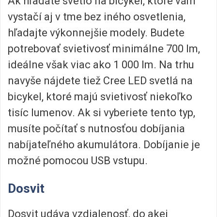
Ak hľadáte svetlo na bicykel, ktoré vám
vystačí aj v tme bez iného osvetlenia,
hľadajte výkonnejšie modely. Budete
potrebovať svietivosť minimálne 700 lm,
ideálne však viac ako 1 000 lm. Na trhu
navyše nájdete tiež Cree LED svetlá na
bicykel, ktoré majú svietivosť niekoľko
tisíc lumenov. Ak si vyberiete tento typ,
musíte počítať s nutnosťou dobíjania
nabíjateľného akumulátora. Dobíjanie je
možné pomocou USB vstupu.
Dosvit
Dosvit udáva vzdialenosť, do akej