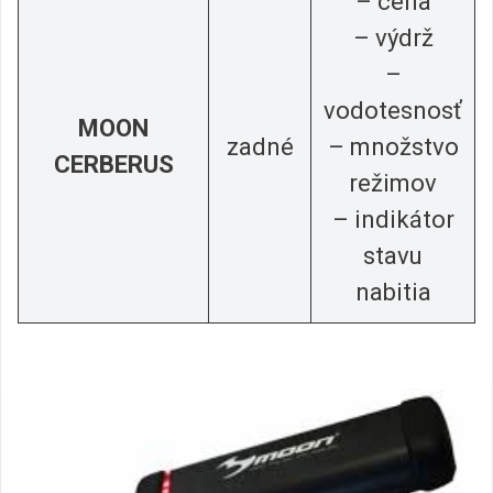
– cena
– výdrž
–
vodotesnosť
MOON
zadné
– množstvo
CERBERUS
režimov
– indikátor
stavu
nabitia