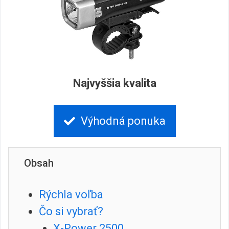
Najvyššia kvalita
Výhodná ponuka
Obsah
Rýchla voľba
Čo si vybrať?
X-Power 2500