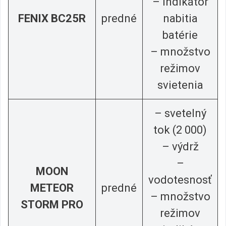
– indikátor
FENIX BC25R
predné
nabitia
batérie
– množstvo
režimov
svietenia
– svetelný
tok (2 000)
– výdrž
–
MOON
vodotesnosť
METEOR
predné
– množstvo
STORM PRO
režimov