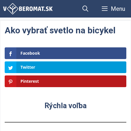
Preskočiť
Menu
na
obsah
Ako vybrať svetlo na bicykel
Facebook
Twitter
Pinterest
Rýchla voľba