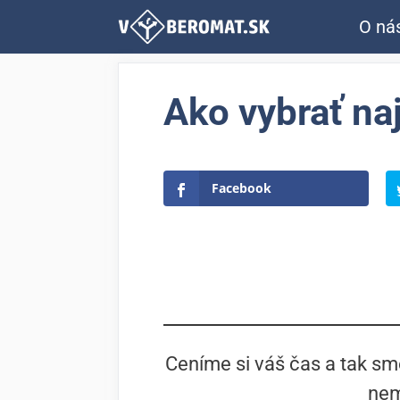
Preskočiť
O ná
na
obsah
Ako vybrať na
Facebook
Ceníme si váš čas a tak sme
nem