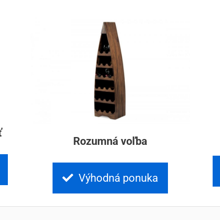
ť
Rozumná voľba
Výhodná ponuka