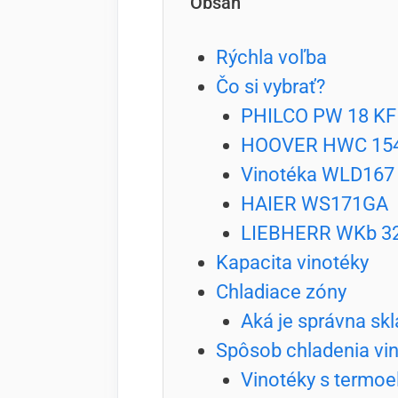
Obsah
Rýchla voľba
Čo si vybrať?
PHILCO PW 18 KF
HOOVER HWC 15
Vinotéka WLD167
HAIER WS171GA
LIEBHERR WKb 3
Kapacita vinotéky
Chladiace zóny
Aká je správna skl
Spôsob chladenia vi
Vinotéky s termoe