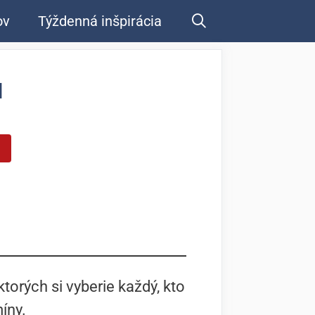
ov
Týždenná inšpirácia
u
torých si vyberie každý, kto
íny.