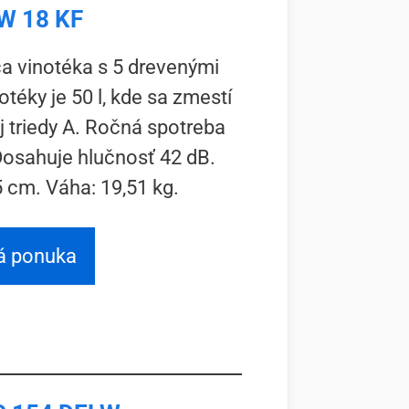
W 18 KF
 vinotéka s 5 drevenými
téky je 50 l, kde sa zmestí
ej triedy A. Ročná spotreba
osahuje hlučnosť 42 dB.
5 cm. Váha: 19,51 kg.
á ponuka