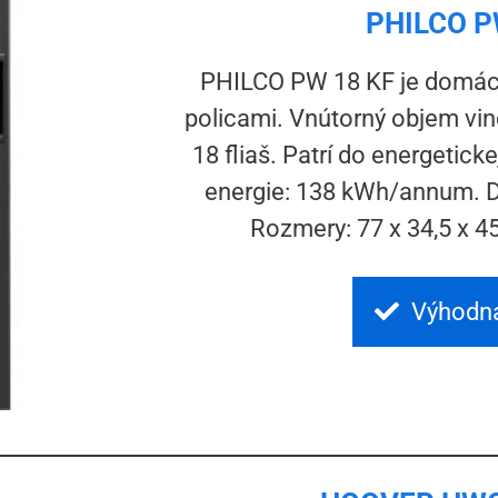
PHILCO P
PHILCO PW 18 KF je domáca
policami. Vnútorný objem vino
18 fliaš. Patrí do energetick
energie: 138 kWh/annum. D
Rozmery: 77 x 34,5 x 4
Výhodn