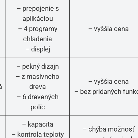
– prepojenie s
aplikáciou
– 4 programy
– vyššia cena
chladenia
– displej
– pekný dizajn
– z masívneho
– vyššia cena
á
dreva
– bez pridaných funkc
– 6 drevených
políc
– kapacita
– chýba možnosť
– kontrola teploty