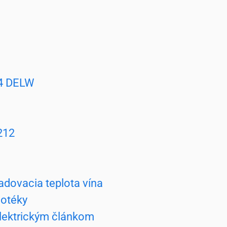
4 DELW
212
adovacia teplota vína
notéky
lektrickým článkom