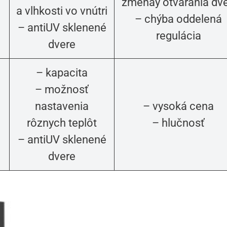
zmenay otvárania dve
a vlhkosti vo vnútri
– chýba oddelená
– antiUV sklenené
regulácia
dvere
– kapacita
– možnosť
nastavenia
– vysoká cena
rôznych teplôt
– hlučnosť
– antiUV sklenené
dvere