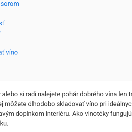
esorom
sť
y
ť víno
 alebo si radi nalejete pohár dobrého vína len 
j môžete dlhodobo skladovať víno pri ideálny
avým doplnkom interiéru. Ako vinotéky fungujú 
ku.