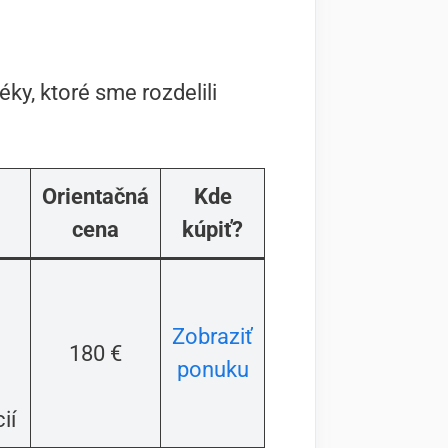
ky, ktoré sme rozdelili
Orientačná
Kde
cena
kúpiť?
Zobraziť
180 €
ponuku
ií