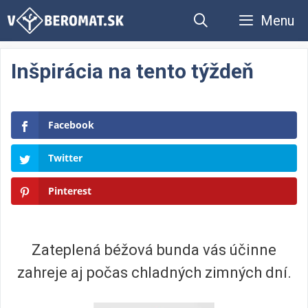
Preskočiť
Menu
na
obsah
Inšpirácia na tento týždeň
Facebook
Twitter
Pinterest
Zateplená béžová bunda vás účinne
zahreje aj počas chladných zimných dní.