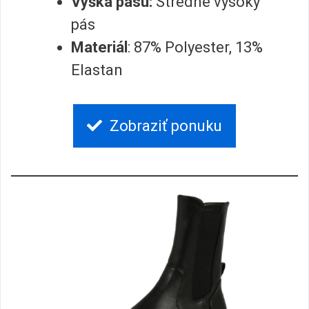
Výška pásu:
Stredne vysoký
pás
Materiál
: 87% Polyester, 13%
Elastan
Zobraziť ponuku