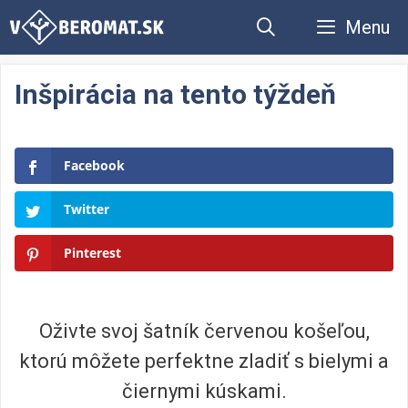
Preskočiť
Menu
na
obsah
Inšpirácia na tento týždeň
Facebook
Twitter
Pinterest
Oživte svoj šatník červenou košeľou,
ktorú môžete perfektne zladiť s bielymi a
čiernymi kúskami.