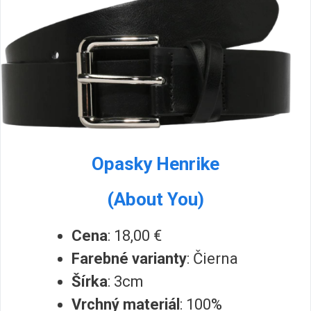
Opasky Henrike
(About You)
Cena
: 18,00 €
Farebné varianty
: Čierna
Šírka
: 3cm
Vrchný materiál
: 100%