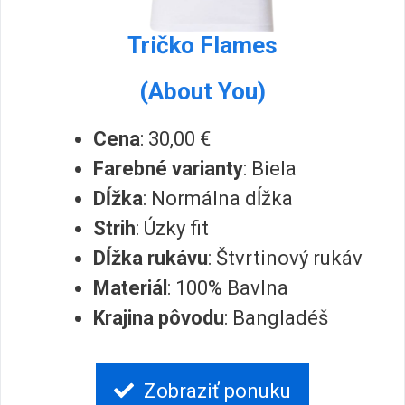
Tričko Flames
(About You)
Cena
: 30,00 €
Farebné varianty
: Biela
Dĺžka
: Normálna dĺžka
Strih
: Úzky fit
Dĺžka rukávu
: Štvrtinový rukáv
Materiál
: 100% Bavlna
Krajina pôvodu
: Bangladéš
Zobraziť ponuku