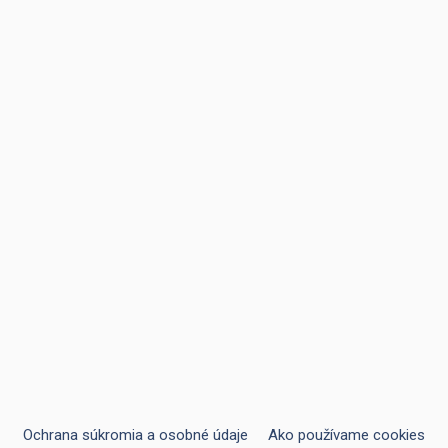
pánskych a dámskych plaviek naozaj
neobmedzený. Nájdete stovky strihov,
tvarov, farieb a štýlov na každom rohu. V
takomto množstve je náročné vedieť
akým smerom sa pri výbere uberať.
Prečítajte si náš článok, v ktorom vám
poradíme aké pánske a dámske plavky sú
pre vás najvhodnejšie podľa typu vašej
postavy a pleti.
Stránka
Stránka
Stránka
→
Ochrana súkromia a osobné údaje
Ako používame cookies