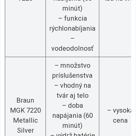
minút)
– funkcia
rýchlonabíjania
–
vodeodolnosť
– množstvo
príslušenstva
– vhodný na
tvár aj telo
Braun
– doba
MGK 7220
– vysoká
napájania (60
Metallic
cena
minút)
Silver
– výdrž batérie