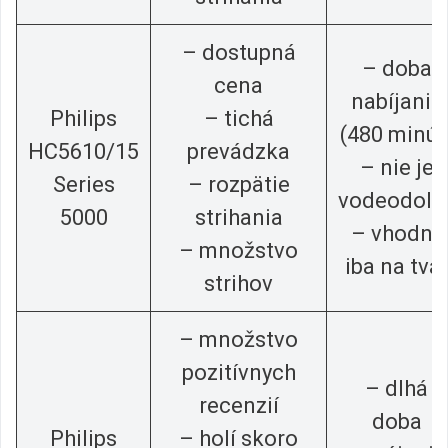
– dostupná
– doba
cena
nabíjania
Philips
– tichá
(480 minút
HC5610/15
prevádzka
– nie je
Series
– rozpätie
vodeodoln
5000
strihania
– vhodný
– množstvo
iba na tvá
strihov
– množstvo
pozitívnych
– dlhá
recenzií
doba
Philips
– holí skoro