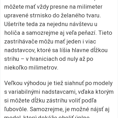
môžete mať vždy presne na milimeter
upravené strnisko do želaného tvaru.
Ušetríte teda za nejednu návštevu u
holiča a samozrejme aj veľa peňazí. Tieto
zastrihávače môžu mať jeden i viac
nadstavcov, ktoré sa líšia hlavne dĺžkou
strihu – v hraniciach od nuly až po
niekoľko milimetrov.
Veľkou výhodou je tiež siahnuť po modely
s variabilnými nadstavcami, vďaka ktorým
si môžete dĺžku zástrihu voliť podľa
ľubovôle. Samozrejme, je možné nájsť aj
model, ktorý dokáže oholiť úplne