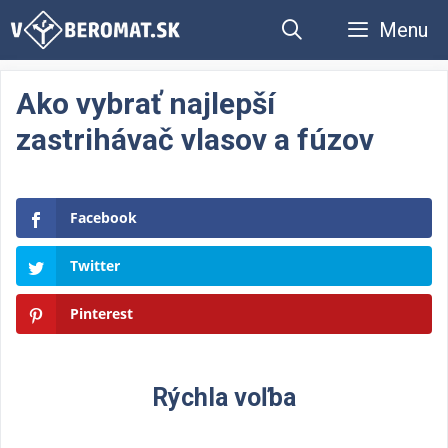
Preskočiť
Menu
na
obsah
Ako vybrať najlepší
zastrihávač vlasov a fúzov
Facebook
Twitter
Pinterest
Rýchla voľba