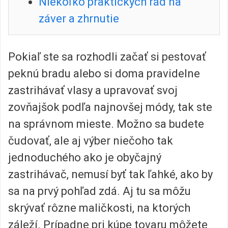
Niekoľko praktických rád na
záver a zhrnutie
Pokiaľ ste sa rozhodli začať si pestovať
peknú bradu alebo si doma pravidelne
zastrihávať vlasy a upravovať svoj
zovňajšok podľa najnovšej módy, tak ste
na správnom mieste. Možno sa budete
čudovať, ale aj výber niečoho tak
jednoduchého ako je obyčajný
zastrihávač, nemusí byť tak ľahké, ako by
sa na prvý pohľad zdá. Aj tu sa môžu
skrývať rôzne maličkosti, na ktorých
záleží. Prípadne pri kúpe tovaru môžete