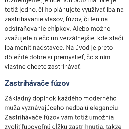
rozdeľujeme, je účel ich použitia. Nie je
totiž jedno, či ho plánujete využívať iba na
zastrihávanie vlasov, fúzov, či len na
odstraňovanie chĺpkov. Alebo možno
zvažujete niečo univerzálnejšie, kde stačí
iba meniť nadstavce. Na úvod je preto
dôležité dobre si premyslieť, čo s ním
vlastne chcete zastrihávať.
Zastrihávače fúzov
Základný doplnok každého moderného
muža vyznávajúceho nedbalú eleganciu.
Zastrihávače fúzov vám totiž umožnia
zvoliť ľubovoľnú dĺžku zastrihnutia, takže