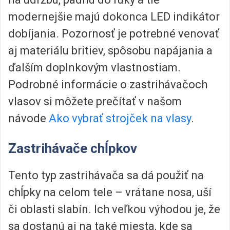
modernejšie majú dokonca LED indikátor
dobíjania. Pozornosť je potrebné venovať
aj materiálu britiev, spôsobu napájania a
ďalším doplnkovým vlastnostiam.
Podrobné informácie o zastrihávačoch
vlasov si môžete prečítať v našom
návode
Ako vybrať strojček na vlasy
.
Zastrihávače chĺpkov
Tento typ zastrihávača sa dá použiť na
chĺpky na celom tele – vrátane nosa, uší
či oblasti slabín. Ich veľkou výhodou je, že
sa dostanú aj na také miesta, kde sa