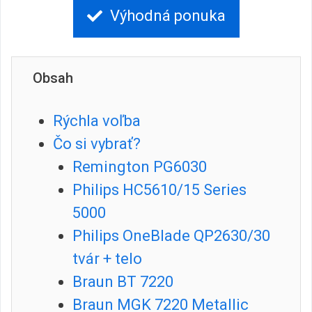
Výhodná ponuka
Obsah
Rýchla voľba
Čo si vybrať?
Remington PG6030
Philips HC5610/15 Series
5000
Philips OneBlade QP2630/30
tvár + telo
Braun BT 7220
Braun MGK 7220 Metallic