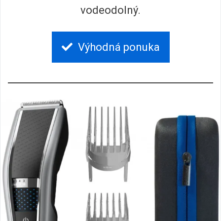
vodeodolný.
Výhodná ponuka