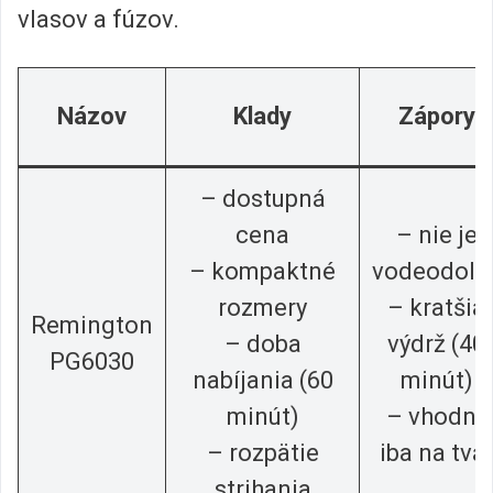
vlasov a fúzov.
Názov
Klady
Zápory
– dostupná
cena
– nie je
– kompaktné
vodeodoln
rozmery
– kratšia
Remington
– doba
výdrž (40
PG6030
nabíjania (60
minút)
minút)
– vhodný
– rozpätie
iba na tvá
strihania