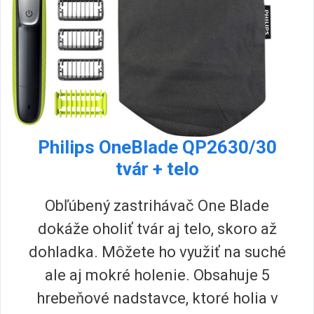
Philips OneBlade QP2630/30
tvár + telo
Obľúbený zastrihávač One Blade
dokáže oholiť tvár aj telo, skoro až
dohladka. Môžete ho využiť na suché
ale aj mokré holenie. Obsahuje 5
hrebeňové nadstavce, ktoré holia v