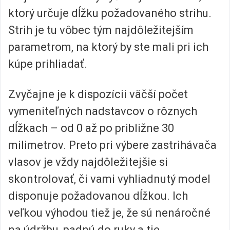
ktorý určuje dĺžku požadovaného strihu.
Strih je tu vôbec tým najdôležitejším
parametrom, na ktorý by ste mali pri ich
kúpe prihliadať.
Zvyčajne je k dispozícii väčší počet
vymeniteľných nadstavcov o rôznych
dĺžkach – od 0 až po približne 30
milimetrov. Preto pri výbere zastrihávača
vlasov je vždy najdôležitejšie si
skontrolovať, či vami vyhliadnutý model
disponuje požadovanou dĺžkou. Ich
veľkou výhodou tiež je, že sú nenáročné
na údržbu, padnú do ruky a tie