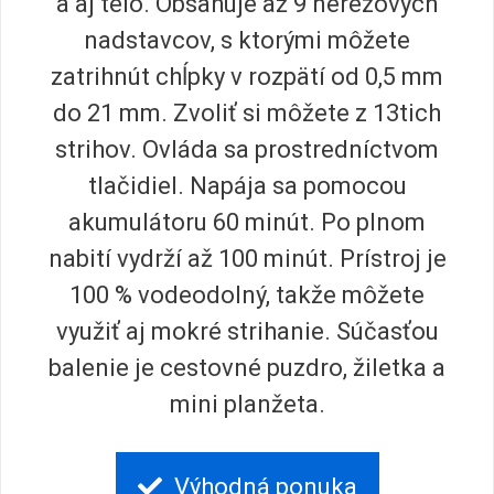
a aj telo. Obsahuje až 9 nerezových
nadstavcov, s ktorými môžete
zatrihnút chĺpky v rozpätí od 0,5 mm
do 21 mm. Zvoliť si môžete z 13tich
strihov. Ovláda sa prostredníctvom
tlačidiel. Napája sa pomocou
akumulátoru 60 minút. Po plnom
nabití vydrží až 100 minút. Prístroj je
100 % vodeodolný, takže môžete
využiť aj mokré strihanie. Súčasťou
balenie je cestovné puzdro, žiletka a
mini planžeta.
Výhodná ponuka