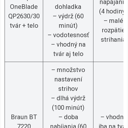
napájania
OneBlade
dohladka
(4 hodiny)
QP2630/30
– výdrž (60
– malé
tvár + telo
minút)
rozpätie
– vodotesnosť
strihania
– vhodný na
tvár aj telo
– množstvo
nastavení
strihov
– dlhá výdrž
(100 minút)
Braun BT
– doba
– vhodný
7220
nabíjania (60
iba na tvá