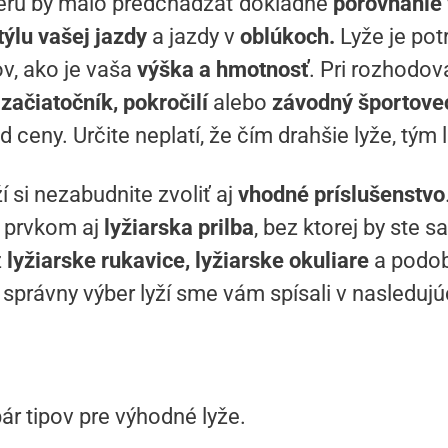
eru by malo predchádzať dôkladné
porovnanie 
týlu vašej jazdy
a jazdy v
oblúkoch.
Lyže je pot
v, ako je vaša
výška a hmotnosť
. Pri rozhodov
e
začiatočník, pokročilí
alebo
závodný športove
od ceny. Určite neplatí, že čím drahšie lyže, tým 
 si nezabudnite zvoliť aj
vhodné príslušenstvo
 prvkom aj
lyžiarska prilba
, bez ktorej by ste s
ž
lyžiarske rukavice, lyžiarske okuliare
a podob
správny výber lyží sme vám spísali v nasleduj
pár tipov pre výhodné lyže.