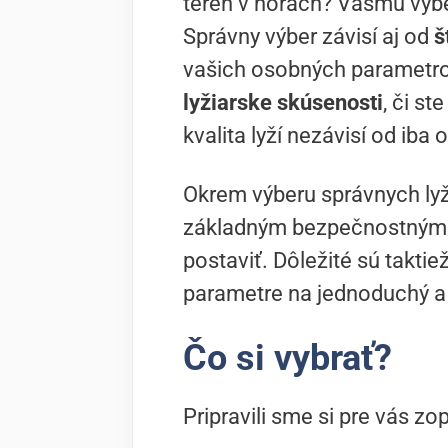
terén v horách? Vášmu výb
Správny výber závisí aj od
š
vašich osobných parametro
lyžiarske skúsenosti
, či st
kvalita lyží nezávisí od iba 
Okrem výberu správnych lyží
základným bezpečnostným
postaviť. Dôležité sú taktie
parametre na jednoduchý a 
Čo si vybrať?
Pripravili sme si pre vás zo