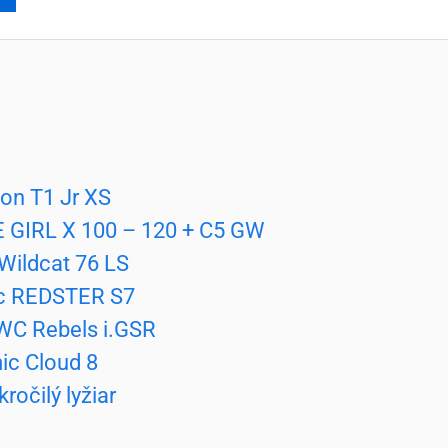
on T1 Jr XS
GIRL X 100 – 120 + C5 GW
Wildcat 76 LS
ic REDSTER S7
 WC Rebels i.GSR
ic Cloud 8
ročilý lyžiar