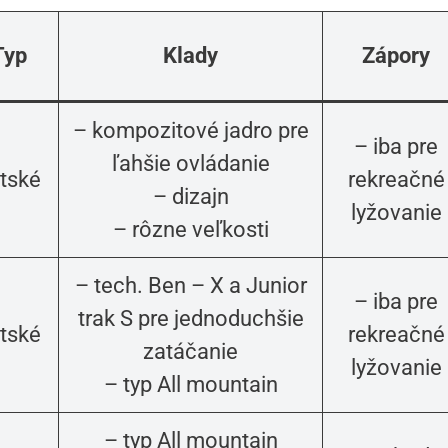
Typ
Klady
Zápory
– kompozitové jadro pre
– iba pre
ľahšie ovládanie
tské
rekreačné
– dizajn
lyžovanie
– rôzne veľkosti
– tech. Ben – X a Junior
– iba pre
trak S pre jednoduchšie
tské
rekreačné
zatáčanie
lyžovanie
– typ All mountain
– typ All mountain