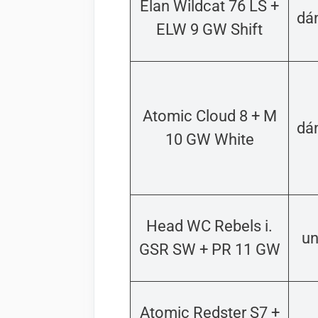
Elan Wildcat 76 LS
+
dá
ELW 9 GW Shift
Atomic Cloud 8 + M
dá
10 GW White
Head WC Rebels i.
un
GSR SW + PR 11 GW
Atomic Redster S7 +