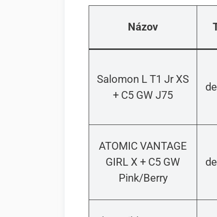
Názov
Salomon L T1 Jr XS
de
+ C5 GW J75
ATOMIC VANTAGE
GIRL X + C5 GW
de
Pink/Berry