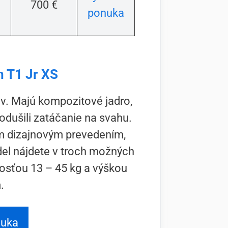
700 €
ponuka
n T1 Jr XS
ov. Majú kompozitové jadro,
nodušili zatáčanie na svahu.
ým dizajnovým prevedením,
del nájdete v troch možných
osťou 13 – 45 kg a výškou
.
nuka