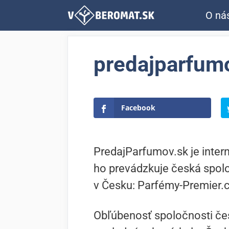
Preskočiť
O ná
na
obsah
predajparfumo
Facebook
PredajParfumov.sk je inte
ho prevádzkuje česká spolo
v Česku: Parfémy-Premier.c
Obľúbenosť spoločnosti če