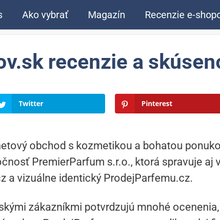
s
Ako vybrať
Magazín
Recenzie e-shop
v.sk recenzie a skúsen
Twitter
Pinterest
rnetový obchod s kozmetikou a bohatou ponuko
čnosť PremierParfum s.r.o., ktorá spravuje aj 
z a vizuálne identický ProdejParfemu.cz.
skými zákazníkmi potvrdzujú mnohé ocenenia, 