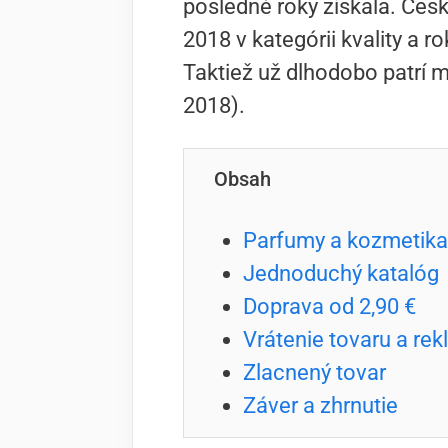
posledné roky získala. Čes
2018 v kategórii kvality a r
Taktiež už dlhodobo patrí m
2018).
Obsah
Parfumy a kozmetika
Jednoduchý katalóg
Doprava od 2,90 €
Vrátenie tovaru a re
Zlacnený tovar
Záver a zhrnutie