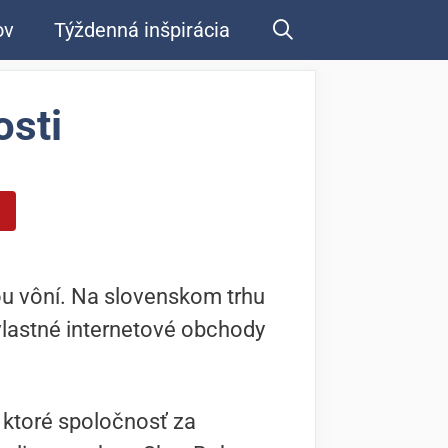
ov
Týždenná inšpirácia
osti
u vôní. Na slovenskom trhu
vlastné internetové obchody
ktoré spoločnosť za