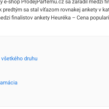
ký e-shop ProdejParfemu.cz sa zaradil medzi f
ok predtým sa stal víťazom rovnakej ankety v ka
edzi finalistov ankety Heuréka – Cena populari
 všetkého druhu
klamácia